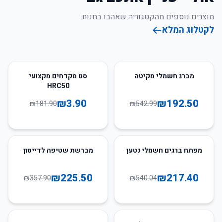
מוצרים נוספים מהקטגוריה שאהבו בחנות.
לקטלוג המלא
98
%
-
65
%
-
מברג חשמלי מקיטה
סט מקדחים מקצועי
HRC50
₪
3.90
₪
192.50
₪
181.90
₪
542.99
37
%
-
60
%
-
מפתח ברגים חשמלי נטען
מברשת שטיפה לדייסון
₪
225.50
₪
217.40
₪
357.90
₪
540.04