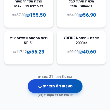
66
%
-
11
%
-
מכונת חיתוך כבל
ערכת מקדחי מסור
Tsunoda מיפן
דו-מתכת M42 – 19
חלקים
₪
155.50
₪
56.90
₪
457.30
₪
64.00
52
%
-
59
%
-
אקדח שטיפה YOFIDRA
גלאי סתימות ונפילות אות
NF-51
200Bar
₪
56.23
₪
40.60
₪
117.12
₪
99.02
הצגנו
8
מתוך
21
מוצרים
טען עוד
8
מוצרים
או הצג את כל הקטלוג (
21
)