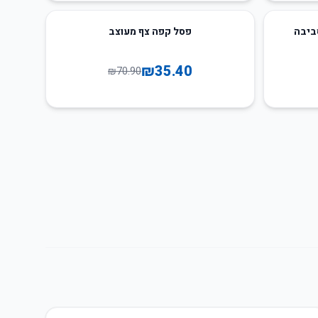
50
%
-
ביבה
פסל קפה צף מעוצב
₪
35.40
₪
70.90