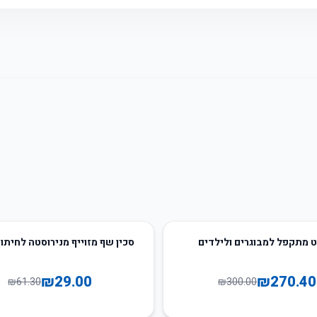
53
%
-
 מתקפל למבוגרים ולילדים
סכין שף מזוייף מנירוסטה לחיתו
₪
29.00
₪
270.40
₪
61.30
₪
300.00