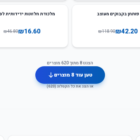
65
%
-
פותחן בקבוקים מעוצב
מלכודת חלזונות ידידותית לס
₪
16.60
₪
42.20
₪
46.80
₪
118.90
הצגנו
8
מתוך
620
מוצרים
טען עוד
8
מוצרים
או הצג את כל הקטלוג (
620
)