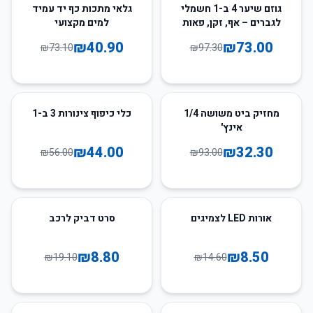
44
%
-
25
%
-
גוזם שיער 4 ב-1 חשמלי
גלאי מתכות כף יד עמיד
לגברים – אף, זקן, פאות
למים מקצועי
ולחיים
₪
40.90
₪
73.00
₪
73.10
₪
97.30
21
%
-
65
%
-
מחזיק ביט משושה 1/4
כלי כיפוף צינורות 3 ב-1
אינץ'
₪
44.00
₪
32.30
₪
56.00
₪
93.00
54
%
-
42
%
-
אורות LED לצמיגים
סרט דביק לרכב
₪
8.80
₪
8.50
₪
19.10
₪
14.60