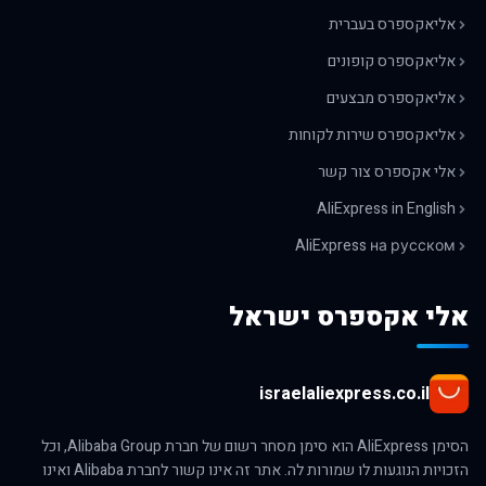
אליאקספרס בעברית
אליאקספרס קופונים
אליאקספרס מבצעים
אליאקספרס שירות לקוחות
אלי אקספרס צור קשר
AliExpress in English
AliExpress на русском
אלי אקספרס ישראל
israelaliexpress.co.il
הסימן AliExpress הוא סימן מסחר רשום של חברת Alibaba Group, וכל
הזכויות הנוגעות לו שמורות לה. אתר זה אינו קשור לחברת Alibaba ואינו