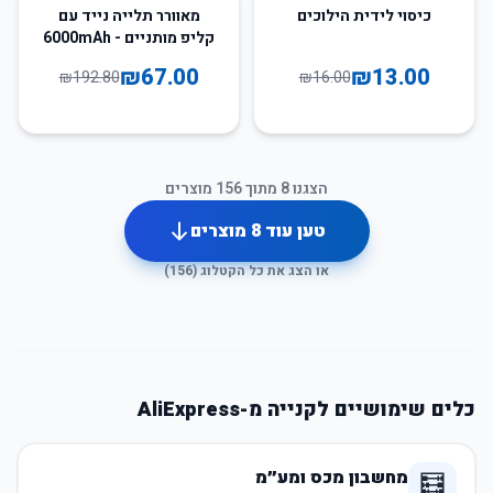
65
%
-
19
%
-
כיסוי לידית הילוכים
מאוורר תלייה נייד עם
קליפ מותניים - 6000mAh
₪
67.00
₪
13.00
₪
192.80
₪
16.00
הצגנו
8
מתוך
156
מוצרים
טען עוד
8
מוצרים
או הצג את כל הקטלוג (
156
)
כלים שימושיים לקנייה מ-AliExpress
מחשבון מכס ומע״מ
🧮