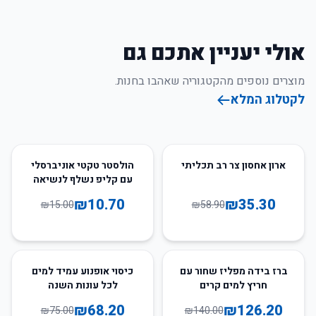
אולי יעניין אתכם גם
מוצרים נוספים מהקטגוריה שאהבו בחנות.
לקטלוג המלא
29
%
-
40
%
-
ארון אחסון צר רב תכליתי
הולסטר טקטי אוניברסלי
עם קליפ נשלף לנשיאה
מוסתרת - ימין ושמאל
₪
10.70
₪
35.30
₪
15.00
₪
58.90
9
%
-
10
%
-
ברז בידה מפליז שחור עם
כיסוי אופנוע עמיד למים
חריץ למים קרים
לכל עונות השנה
₪
68.20
₪
126.20
₪
75.00
₪
140.00