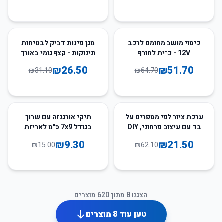
15
%
-
20
%
-
כיסוי מושב מחומם לרכב
מגן פינות דביק לבטיחות
12V - כרית לחורף
תינוקות - קצף גומי באורך
2 מטר
₪
26.50
₪
51.70
₪
31.10
₪
64.70
38
%
-
65
%
-
ערכת ציור לפי מספרים על
תיקי אורגנזה עם שרוך
בד עם עיצוב פרחוני, DIY
בגודל 7x9 ס"מ לאריזת
למבוגרים
מתנות ותכשיטים - חבילה
₪
9.30
₪
21.50
₪
15.00
₪
62.10
של 50 יחידות
הצגנו
8
מתוך
620
מוצרים
טען עוד
8
מוצרים