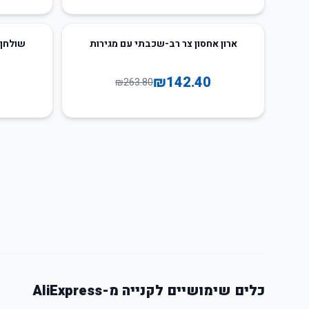
30
%
-
46
%
-
ארון אחסון צר רב-שכבתי עם מגירות
שולחן 
₪
142.40
₪
263.80
כלים שימושיים לקנייה מ-AliExpress