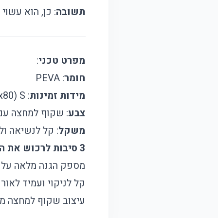
תשובה
: כן, הוא עשוי מחומר PEVA עמיד המב
מפרט טכני
:
חומר
: PEVA
מידות זמינות
: S (60x80 ס"מ), M (60x100 ס"מ), L (80x120 ס"מ)
צבע
: שקוף למחצה עם 
משקל
: קל לנשיאה ו
3 סיבות לרכוש את המוצר הזה
מספק הגנה מלאה על ה
קל לניקוי ועמיד לאורך זמן, עשוי 
עיצוב שקוף למחצה מא