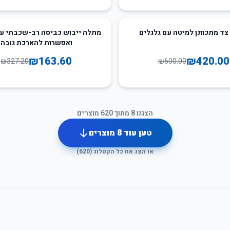
50
%
-
צד מתכוונן למיטה עם גלגלים
מתלה ייבוש כביסה רב-שכבתי עם
ואפשרות להארכת גובה
₪
163.60
₪
420.00
₪
327.20
₪
600.00
הצגנו
8
מתוך
620
מוצרים
טען עוד
8
מוצרים
או הצג את כל הקטלוג (
620
)