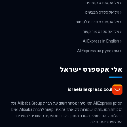
אליאקספרס קופונים
אליאקספרס מבצעים
אליאקספרס שירות לקוחות
אלי אקספרס צור קשר
AliExpress in English
AliExpress на русском
אלי אקספרס ישראל
israelaliexpress.co.il
הסימן AliExpress הוא סימן מסחר רשום של חברת Alibaba Group, וכל
הזכויות הנוגעות לו שמורות לה. אתר זה אינו קשור לחברת Alibaba ואינו
בבעלותה. אנו פועלים כגורם מתווך בלבד ומספקים קישורים למוצרים
המוצעים באתר שלה.