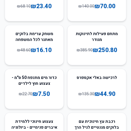
₪
23.40
₪
70.00
₪
68.10
₪
140.00
67
%
-
35
%
-
מתחם פעילות לתינוקות
משחק ערימת בלוקים
מגודר
מאתגר לכל המשפחה
₪
16.10
₪
250.80
₪
48.60
₪
385.90
67
%
-
67
%
-
לרכישה באלי אקספרס
כדור מים מתנפח 50 ס"מ -
צעצוע חוץ לילדים
₪
7.50
₪
44.90
₪
22.70
₪
135.30
30
%
-
58
%
-
רכבת עץ חינוכית עם
צעצוע חינוכי ללמידת
בלוקים מגנטיים לגיל הרך
איברים פנימיים - ביולוגיה