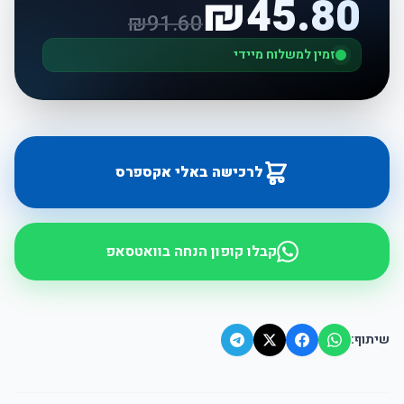
₪
45.80
₪
91.60
זמין למשלוח מיידי
לרכישה באלי אקספרס
קבלו קופון הנחה בוואטסאפ
שיתוף: