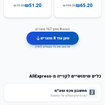
לילדים
₪
51.20
₪
65.20
₪
73.20
₪
155.35
הצגנו
8
מתוך
167
מוצרים
טען עוד
8
מוצרים
או הצג את כל הקטלוג (
167
)
כלים שימושיים לקנייה מ-AliExpress
מחשבון מכס ומע״מ
🧮
כמה מיסים תשלמו על ההזמנה?