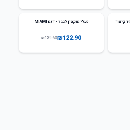
12
%
-
ר קיטור
נעלי מוקסין לגבר - דגם MIAMI
₪
122.90
₪
139.60