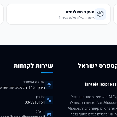
מעקב משלוחים
📦
איפה החבילה שלכם עכשיו?
ספרס ישראל
שירות לקוחות
כתובת המשרד
israelaliexpress.
הירקון 145, תל אביב יפו, ישראל, 6345313
הסימן AliExpress הוא סימן מסחר רשום של
טלפון
03-5810154
חברת Alibaba Group, וכל הזכויות הנוגעות לו
שמורות לה. אתר זה אינו קשור לחברת Alibaba
דוא"ל
ה. אנו פועלים כגורם מתווך בלבד