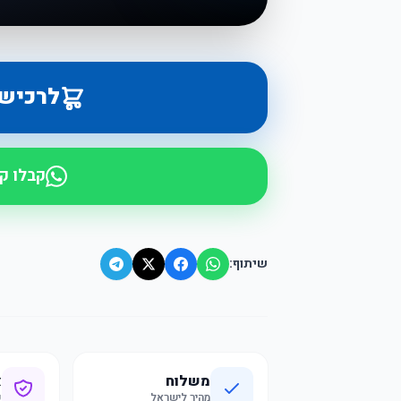
לרכיש
קבלו ק
שיתוף:
משלוח
א
מהיר לישראל
ק