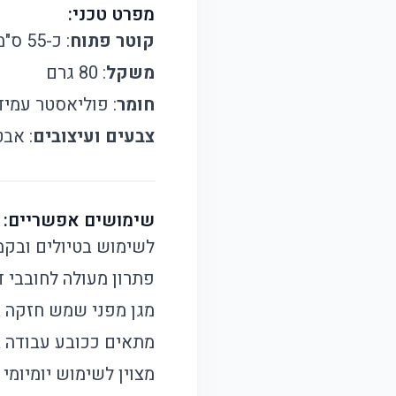
מפרט טכני:
קוטר פתוח
: כ-55 ס"מ
משקל
: 80 גרם
חומר
: פוליאסטר עמיד במים ע
צבעים ועיצובים
: אבט
שימושים אפשריים:
לשימוש בטיולים ובקמפ
פתרון מעולה לחובבי די
מגן מפני שמש חזקה בא
מתאים ככובע עבודה ב
מצוין לשימוש יומיומי 