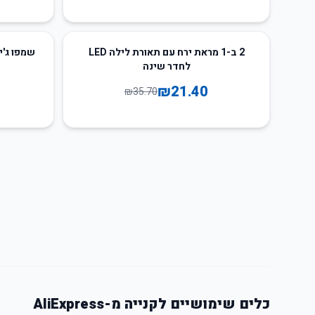
47
%
-
40
%
-
2 ב-1 מראת ירח עם תאורת לילה LED
שמפו ג'י
לחדר שינה
₪
21.40
₪
35.70
כלים שימושיים לקנייה מ-AliExpress