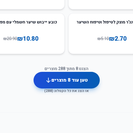
48
%
-
נג'ר מוצק לטיפול וטיפוח השיער
כובע ייבוש שיער חשמלי עם מפז
₪
10.80
₪
2.70
₪
20.90
₪
5.10
הצגנו
8
מתוך
288
מוצרים
טען עוד
8
מוצרים
או הצג את כל הקטלוג (
288
)