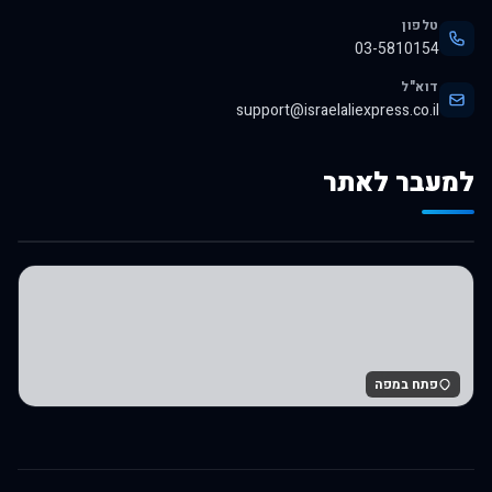
טלפון
03-5810154
דוא"ל
support@israelaliexpress.co.il
למעבר לאתר
לרכישה באלי אקספרס
פתח במפה