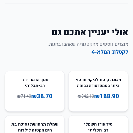
אולי יעניין אתכם גם
מוצרים נוספים מהקטגוריה שאהבו בחנות.
לקטלוג המלא
46
%
-
45
%
-
מכונת קיטור לניקוי וחיטוי
מנוף הרמה ידני
ביתי בטמפרטורה גבוהה
רב-תכליתי
₪
38.70
₪
188.90
₪
71.40
₪
342.10
62
%
-
24
%
-
סיר אורז חשמלי
שמלת תחפושת נסיכת בת
רב-תכליתי
הים הקטנה לילדות