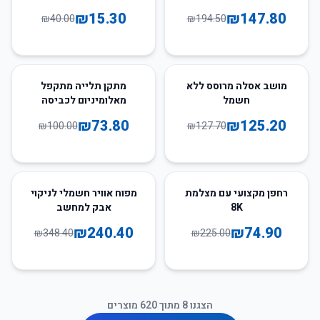
₪
15.30
₪
147.80
₪
40.00
₪
194.50
26
%
-
2
%
-
מושב אסלה מרוסס ללא
מתקן תלייה מתקפל
חשמל
מאלומיניום לכביסה
₪
73.80
₪
125.20
₪
100.00
₪
127.70
31
%
-
67
%
-
רחפן מקצועי עם מצלמת
מפוח אוויר חשמלי לניקוי
8K
אבק למחשב
₪
240.40
₪
74.90
₪
348.40
₪
225.00
הצגנו
8
מתוך
620
מוצרים