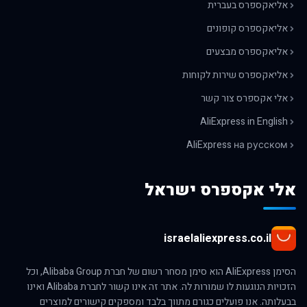
אליאקספרס בעברית
אליאקספרס קופונים
אליאקספרס מבצעים
אליאקספרס שירות לקוחות
אלי אקספרס צור קשר
AliExpress in English
AliExpress на русском
אלי אקספרס ישראל
israelaliexpress.co.il
הסימן AliExpress הוא סימן מסחר רשום של חברת Alibaba Group, וכל
הזכויות הנוגעות לו שמורות לה. אתר זה אינו קשור לחברת Alibaba ואינו
בבעלותה. אנו פועלים כגורם מתווך בלבד ומספקים קישורים למוצרים