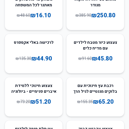
מגודר
מאתגר לכל המשפחה
₪
16.10
₪
250.80
₪
48.60
₪
385.90
67
%
-
50
%
-
צעצוע כיור מטבח לילדים
לרכישה באלי אקספרס
עם מדיח כלים
₪
44.90
₪
45.80
₪
135.30
₪
91.60
30
%
-
58
%
-
רכבת עץ חינוכית עם
צעצוע חינוכי ללמידת
בלוקים מגנטיים לגיל הרך
איברים פנימיים - ביולוגיה
לילדים
₪
51.20
₪
65.20
₪
73.20
₪
155.35
30
%
-
50
%
-
צעצוע עכביש דביק
עט תלת מימד לילדים