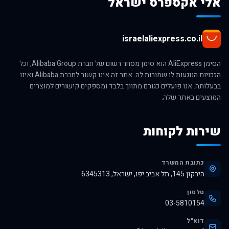
אלי אקספרס ישראל
israelaliexpress.co.il
הסימן AliExpress הוא סימן מסחר רשום של חברת Alibaba Group, וכל
הזכויות הנוגעות לו שמורות לה. אתר זה אינו קשור לחברת Alibaba ואינו
בבעלותה. אנו פועלים כגורם מתווך בלבד ומספקים קישורים למוצרים
המוצעים באתר שלה.
שירות לקוחות
כתובת המשרד
הירקון 145, תל אביב יפו, ישראל, 6345313
טלפון
03-5810154
דוא"ל