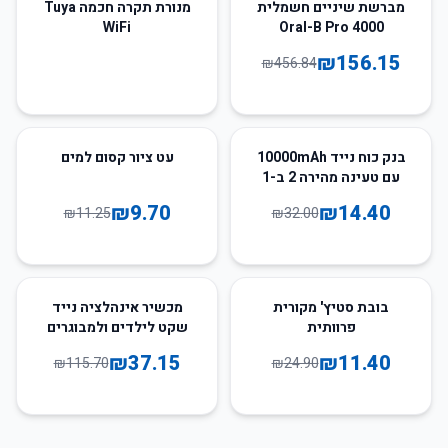
66
%
-
מברשת שיניים חשמלית
מנורת תקרה חכמה Tuya
WiFi
Oral-B Pro 4000
₪
156.15
₪
456.84
14
%
-
55
%
-
בנק כוח נייד 10000mAh
עט ציור קסום למים
עם טעינה מהירה 2 ב-1
₪
9.70
₪
14.40
₪
11.25
₪
32.00
68
%
-
54
%
-
בובת סטיץ' מקורית
מכשיר אינהלציה נייד
פרוותית
שקט לילדים ולמבוגרים
₪
37.15
₪
11.40
₪
115.70
₪
24.90