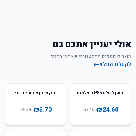
אולי יעניין אתכם גם
מוצרים נוספים מהקטגוריה שאהבו בחנות.
לקטלוג המלא
86
%
-
34
%
-
מטען לשלט PS5 דואלסנס
תיק ארגון איפור יוקרתי
₪
3.70
₪
24.60
₪
26.90
₪
37.55