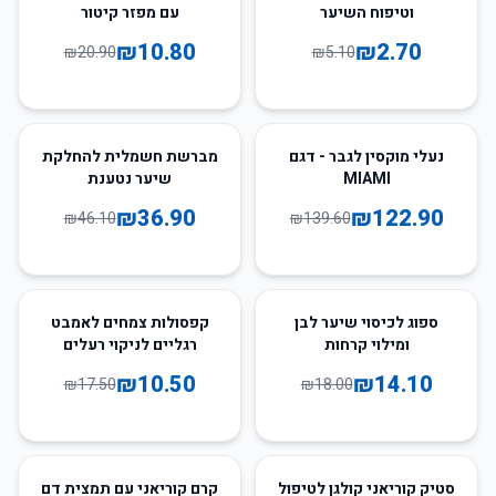
וטיפוח השיער
עם מפזר קיטור
₪
10.80
₪
2.70
₪
20.90
₪
5.10
20
%
-
12
%
-
נעלי מוקסין לגבר - דגם
מברשת חשמלית להחלקת
MIAMI
שיער נטענת
₪
36.90
₪
122.90
₪
46.10
₪
139.60
40
%
-
22
%
-
ספוג לכיסוי שיער לבן
קפסולות צמחים לאמבט
ומילוי קרחות
רגליים לניקוי רעלים
₪
10.50
₪
14.10
₪
17.50
₪
18.00
77
%
-
50
%
-
סטיק קוריאני קולגן לטיפול
קרם קוריאני עם תמצית דם