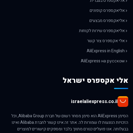
אליאקספרס בעברית
אליאקספרס קופונים
אליאקספרס מבצעים
אליאקספרס שירות לקוחות
אלי אקספרס צור קשר
AliExpress in English
AliExpress на русском
אלי אקספרס ישראל
israelaliexpress.co.il
הסימן AliExpress הוא סימן מסחר רשום של חברת Alibaba Group, וכל
הזכויות הנוגעות לו שמורות לה. אתר זה אינו קשור לחברת Alibaba ואינו
בבעלותה. אנו פועלים כגורם מתווך בלבד ומספקים קישורים למוצרים