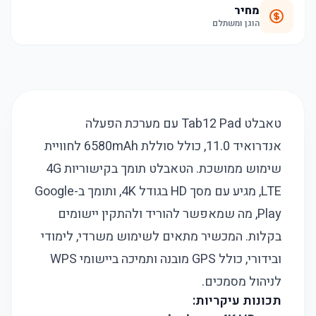
מחיר
הוגן ומשתלם
טאבלט Tab12 Pad עם מערכת הפעלה
אנדרואיד 11.0, כולל סוללת 6580mAh לחוויית
שימוש ממושכת. הטאבלט תומך בקישוריות 4G
LTE, מגיע עם מסך HD בגודל 4K, ותומך ב-Google
Play, מה שמאפשר להוריד ולהתקין יישומים
בקלות. המכשיר מתאים לשימוש משרדי, לימודי
ובידורי, כולל GPS מובנה ותמיכה ביישומי WPS
לניהול מסמכים.
תכונות עיקריות: