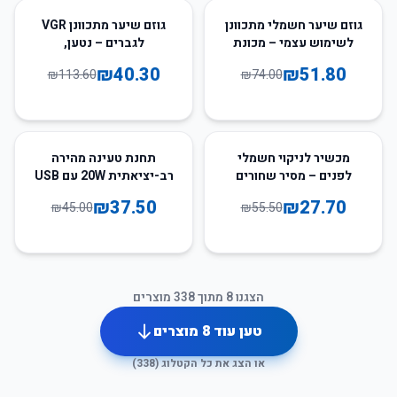
65
%
-
30
%
-
גוזם שיער חשמלי מתכוונן
גוזם שיער מתכוונן VGR
לשימוש עצמי – מכונת
לגברים – נטען,
גילוח חשמלית עם ראש
רב-תכליתי למספר
₪
40.30
₪
51.80
₪
113.60
₪
74.00
דיוק לפנים
תספורות
17
%
-
50
%
-
מכשיר לניקוי חשמלי
תחנת טעינה מהירה
לפנים – מסיר שחורים
רב-יציאתית 20W עם USB
ואקנה לניקוי עמוק
– לשימוש ביתי ומשרדי
₪
37.50
₪
27.70
₪
45.00
₪
55.50
הצגנו
8
מתוך
338
מוצרים
טען עוד
8
מוצרים
או הצג את כל הקטלוג (
338
)