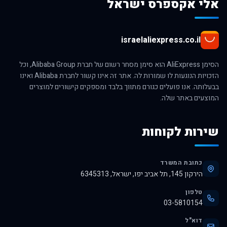
אלי אקספרס ישראל
israelaliexpress.co.il
הסימן AliExpress הוא סימן מסחר רשום של חברת Alibaba Group, וכל
הזכויות הנוגעות לו שמורות לה. אתר זה אינו קשור לחברת Alibaba ואינו
בבעלותה. אנו פועלים כגורם מתווך בלבד ומספקים קישורים למוצרים
המוצעים באתר שלה.
שירות לקוחות
כתובת המשרד
הירקון 145, תל אביב יפו, ישראל, 6345313
טלפון
03-5810154
דוא"ל