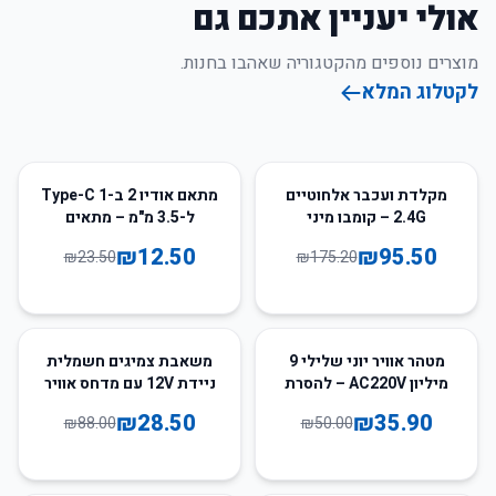
אולי יעניין אתכם גם
מוצרים נוספים מהקטגוריה שאהבו בחנות.
לקטלוג המלא
47
%
-
45
%
-
מקלדת ועכבר אלחוטיים
מתאם אודיו 2 ב-1 Type-C
2.4G – קומבו מיני
ל-3.5 מ"מ – מתאים
מלא-גודל למחשב נייד
לטעינה והאזנה למוזיקה
₪
12.50
₪
95.50
₪
23.50
₪
175.20
ושולחן עבודה
68
%
-
28
%
-
מטהר אוויר יוני שלילי 9
משאבת צמיגים חשמלית
מיליון AC220V – להסרת
ניידת 12V עם מדחס אוויר
פורמלדהיד, עשן ואבק
– מתאים לרכב, אופניים
₪
28.50
₪
35.90
₪
88.00
₪
50.00
ומשחקי כדור