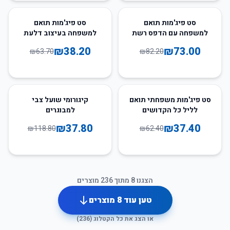
40
%
-
11
%
-
סט פיג'מות תואם
סט פיג'מות תואם
למשפחה עם הדפס רשת
למשפחה בעיצוב דלעת
עכביש
רפאים
₪
38.20
₪
73.00
₪
63.70
₪
82.20
68
%
-
40
%
-
סט פיג'מות משפחתי תואם
קיגורומי שועל צבי
לליל כל הקדושים
למבוגרים
₪
37.80
₪
37.40
₪
118.80
₪
62.40
הצגנו
8
מתוך
236
מוצרים
טען עוד
8
מוצרים
או הצג את כל הקטלוג (
236
)