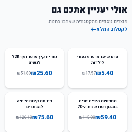
אולי יעניין אתכם גם
מוצרים נוספים מהקטגוריה שאהבו בחנות.
לקטלוג המלא
51
%
-
69
%
-
סרט שיער פרפר צבעוני
גופיית קיץ פרפר רצף Y2K
לילדות
לנשים
₪
25.60
₪
5.40
₪
51.80
₪
17.57
40
%
-
49
%
-
תחפושת היפית זוגית
פיג'מת קיגורומי חיה
בסגנון רטרו שנות ה-70
למבוגרים
וה-80
₪
75.60
₪
59.40
₪
126.10
₪
115.80