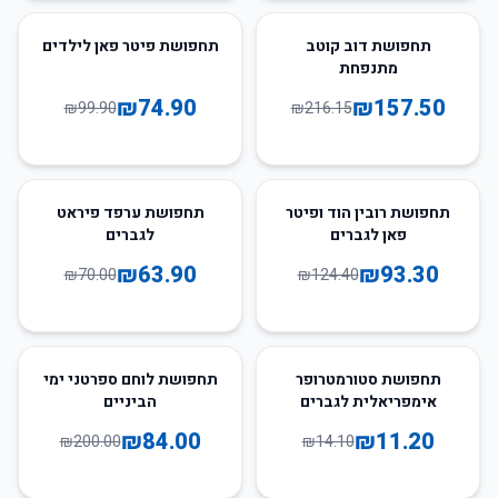
25
%
-
27
%
-
תחפושת דוב קוטב
תחפושת פיטר פאן לילדים
מתנפחת
₪
74.90
₪
157.50
₪
99.90
₪
216.15
9
%
-
25
%
-
תחפושת רובין הוד ופיטר
תחפושת ערפד פיראט
פאן לגברים
לגברים
₪
63.90
₪
93.30
₪
70.00
₪
124.40
58
%
-
21
%
-
תחפושת סטורמטרופר
תחפושת לוחם ספרטני ימי
אימפריאלית לגברים
הביניים
₪
84.00
₪
11.20
₪
200.00
₪
14.10