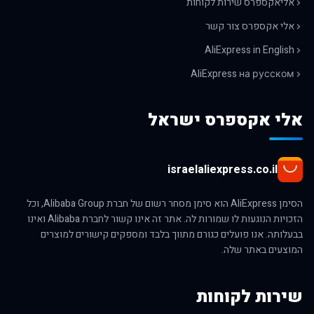
אליאקספרס שירות לקוחות
אלי אקספרס צור קשר
AliExpress in English
AliExpress на русском
אלי אקספרס ישראל
israelaliexpress.co.il
הסימן AliExpress הוא סימן מסחר רשום של חברת Alibaba Group, וכל
הזכויות הנוגעות לו שמורות לה. אתר זה אינו קשור לחברת Alibaba ואינו
בבעלותה. אנו פועלים כגורם מתווך בלבד ומספקים קישורים למוצרים
המוצעים באתר שלה.
שירות לקוחות