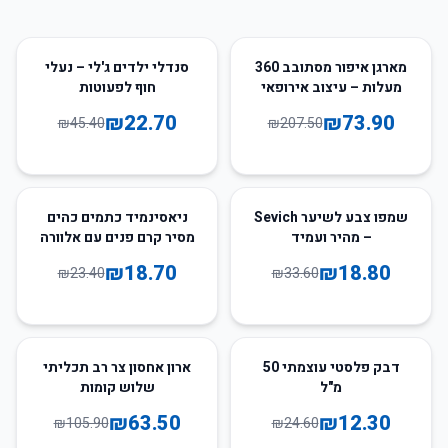
50
%
-
64
%
-
מארגן איפור מסתובב 360
סנדלי ילדים ג'לי – נעלי
מעלות – עיצוב אירופאי
חוף לפעוטות
₪
22.70
₪
73.90
₪
45.40
₪
207.50
20
%
-
44
%
-
שמפו צבע לשיער Sevich
ניאסינמיד כתמים כהים
– מהיר ועמיד
מסיר קרם פנים עם אלוורה
₪
18.70
₪
18.80
₪
23.40
₪
33.60
40
%
-
50
%
-
דבק פלסטי עוצמתי 50
ארון אחסון צר רב תכליתי
מ"ל
שלוש קומות
₪
63.50
₪
12.30
₪
105.90
₪
24.60