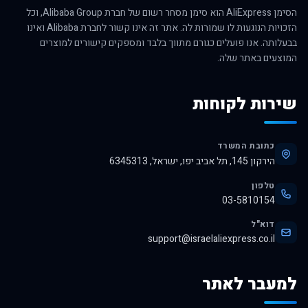
הסימן AliExpress הוא סימן מסחר רשום של חברת Alibaba Group, וכל
הזכויות הנוגעות לו שמורות לה. אתר זה אינו קשור לחברת Alibaba ואינו
בבעלותה. אנו פועלים כגורם מתווך בלבד ומספקים קישורים למוצרים
המוצעים באתר שלה.
שירות לקוחות
כתובת המשרד
הירקון 145, תל אביב יפו, ישראל, 6345313
טלפון
03-5810154
דוא"ל
support@israelaliexpress.co.il
למעבר לאתר
לרכישה באלי אקספרס