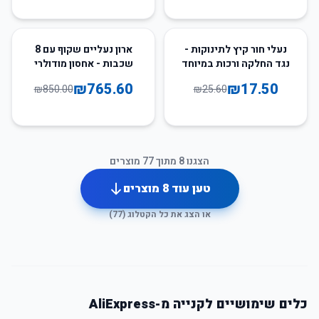
10
%
-
32
%
-
נעלי חור קיץ לתינוקות -
ארון נעליים שקוף עם 8
נגד החלקה ורכות במיוחד
שכבות - אחסון מודולרי
מתקפל
₪
765.60
₪
17.50
₪
850.00
₪
25.60
הצגנו
8
מתוך
77
מוצרים
טען עוד
8
מוצרים
או הצג את כל הקטלוג (
77
)
כלים שימושיים לקנייה מ-AliExpress