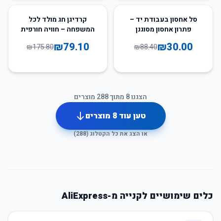
55
%
-
66
%
-
סל אחסון בעבודת יד –
קרדיגן חג מולד לכל
פתרון אחסון מסוגנן
המשפחה – חוויה חורפית
ופונקציונלי
עם ניחוח של חמימות
₪
79.10
₪
30.00
₪
175.80
₪
88.40
ואהבה
הצגנו
8
מתוך
288
מוצרים
טען עוד
8
מוצרים
או הצג את כל הקטלוג (
288
)
כלים שימושיים לקנייה מ-AliExpress