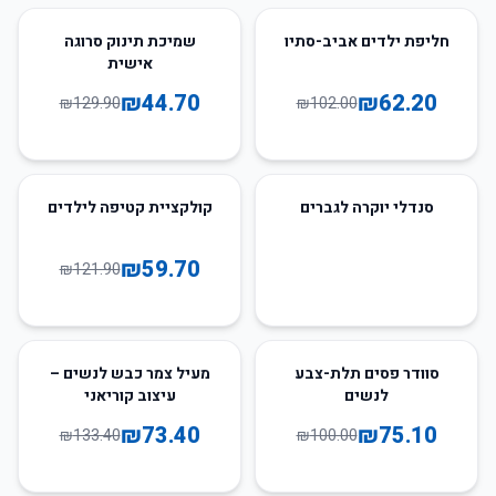
66
%
-
39
%
-
חליפת ילדים אביב-סתיו
שמיכת תינוק סרוגה
אישית
₪
44.70
₪
62.20
₪
129.90
₪
102.00
51
%
-
סנדלי יוקרה לגברים
קולקציית קטיפה לילדים
₪
59.70
₪
121.90
45
%
-
25
%
-
סוודר פסים תלת-צבע
מעיל צמר כבש לנשים –
לנשים
עיצוב קוריאני
₪
73.40
₪
75.10
₪
133.40
₪
100.00