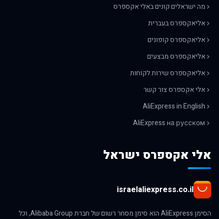
מה ישראלים קונים באלי אקספרס
אליאקספרס בעברית
אליאקספרס קופונים
אליאקספרס מבצעים
אליאקספרס שירות לקוחות
אלי אקספרס צור קשר
AliExpress in English
AliExpress на русском
אלי אקספרס ישראל
israelaliexpress.co.il
הסימן AliExpress הוא סימן מסחר רשום של חברת Alibaba Group, וכל