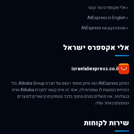
אלי אקספרס צור קשר
AliExpress in English
AliExpress на русском
אלי אקספרס ישראל
israelaliexpress.co.il
הסימן AliExpress הוא סימן מסחר רשום של חברת Alibaba Group, וכל
הזכויות הנוגעות לו שמורות לה. אתר זה אינו קשור לחברת Alibaba ואינו
בבעלותה. אנו פועלים כגורם מתווך בלבד ומספקים קישורים למוצרים
המוצעים באתר שלה.
שירות לקוחות