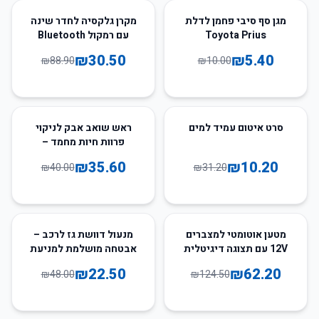
66
%
-
46
%
-
מגן סף סיבי פחמן לדלת
מקרן גלקסיה לחדר שינה
Toyota Prius
עם רמקול Bluetooth
₪
30.50
₪
5.40
₪
88.90
₪
10.00
11
%
-
67
%
-
סרט איטום עמיד למים
ראש שואב אבק לניקוי
פרוות חיות מחמד –
מתאים לשואבי דייסון
₪
35.60
₪
10.20
₪
40.00
₪
31.20
ולניקוי מקצועי
53
%
-
50
%
-
מטען אוטומטי למצברים
מנעול דוושת גז לרכב –
12V עם תצוגה דיגיטלית
אבטחה מושלמת למניעת
ותיקון מתקדם
גניבה
₪
22.50
₪
62.20
₪
48.00
₪
124.50