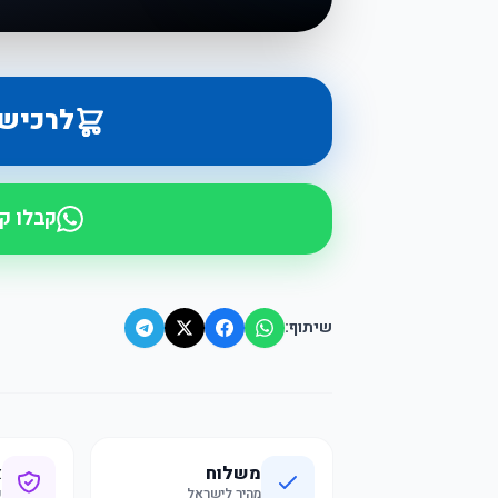
לרכיש
קבלו ק
שיתוף:
משלוח
א
מהיר לישראל
ק