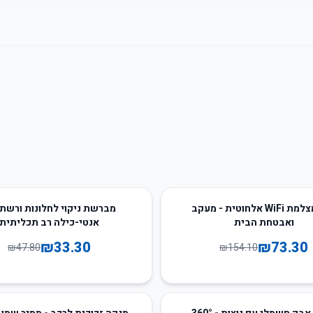
30
%
-
מיני מצלמת WiFi אלחוטית - מעקב
מברשת ניקוי לחלונות ורשתו
ואבטחת הבית
אנטי-כילה רב תכליתית
₪
33.30
₪
73.30
₪
47.80
₪
154.10
68
%
-