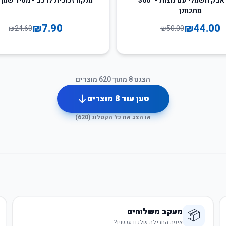
מנקה אבק חשמלי עם נוצות - 360°
מנקה זכוכית לרכב - מסיר שמן 
מתכוונן
₪
7.90
₪
44.00
₪
24.60
₪
50.00
הצגנו
8
מתוך
620
מוצרים
טען עוד
8
מוצרים
או הצג את כל הקטלוג (
620
)
מעקב משלוחים
📦
איפה החבילה שלכם עכשיו?