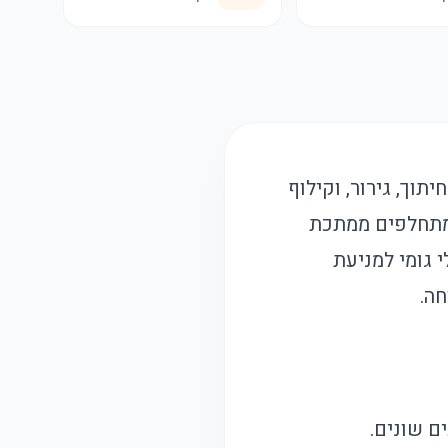
וך, גירור, וקילוף
ם מתחלפים ממתכת
 גומי למניעת
חה.