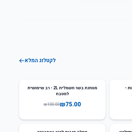
לקטלוג המלא
25
%
-
ת -
מטחנת בשר חשמלית 2L - רב שימושית
למטבח
₪
75.00
₪
100.00
73
%
-