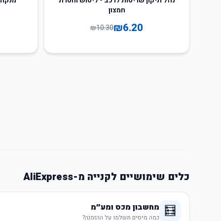
נוזל תיקון שריטות לרכב - ליטוש והסרת
חמצון
₪
6.20
₪
10.30
כלים שימושיים לקנייה מ-AliExpress
מחשבון מכס ומע״מ
🧮
כמה מיסים תשלמו על ההזמנה?