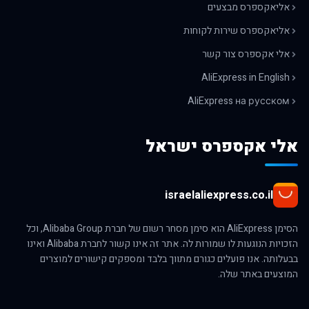
אליאקספרס מבצעים
אליאקספרס שירות לקוחות
אלי אקספרס צור קשר
AliExpress in English
AliExpress на русском
אלי אקספרס ישראל
israelaliexpress.co.il
הסימן AliExpress הוא סימן מסחר רשום של חברת Alibaba Group, וכל
הזכויות הנוגעות לו שמורות לה. אתר זה אינו קשור לחברת Alibaba ואינו
בבעלותה. אנו פועלים כגורם מתווך בלבד ומספקים קישורים למוצרים
המוצעים באתר שלה.