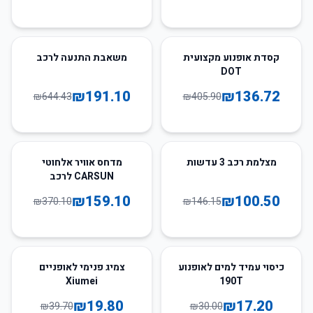
70
%
-
66
%
-
קסדת אופנוע מקצועית
משאבת התנעה לרכב
DOT
₪
191.10
₪
136.72
₪
644.43
₪
405.90
57
%
-
31
%
-
מצלמת רכב 3 עדשות
מדחס אוויר אלחוטי
CARSUN לרכב
₪
159.10
₪
100.50
₪
370.10
₪
146.15
50
%
-
43
%
-
כיסוי עמיד למים לאופנוע
צמיג פנימי לאופניים
Xiumei
190T
₪
19.80
₪
17.20
₪
39.70
₪
30.00