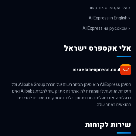
אלי אקספרס צור קשר
AliExpress in English
AliExpress на русском
אלי אקספרס ישראל
israelaliexpress.co.il
הסימן AliExpress הוא סימן מסחר רשום של חברת Alibaba Group, וכל
הזכויות הנוגעות לו שמורות לה. אתר זה אינו קשור לחברת Alibaba ואינו
בבעלותה. אנו פועלים כגורם מתווך בלבד ומספקים קישורים למוצרים
המוצעים באתר שלה.
שירות לקוחות