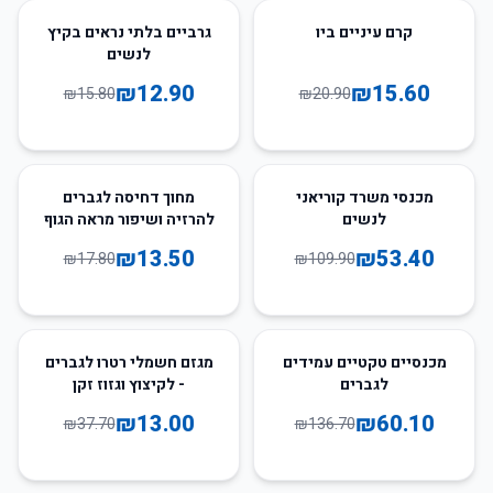
18
%
-
25
%
-
קרם עיניים ביו
גרביים בלתי נראים בקיץ
לנשים
₪
12.90
₪
15.60
₪
15.80
₪
20.90
24
%
-
51
%
-
מכנסי משרד קוריאני
מחוך דחיסה לגברים
לנשים
להרזיה ושיפור מראה הגוף
₪
13.50
₪
53.40
₪
17.80
₪
109.90
66
%
-
56
%
-
מכנסיים טקטיים עמידים
מגזם חשמלי רטרו לגברים
לגברים
- לקיצוץ וגזוז זקן
₪
13.00
₪
60.10
₪
37.70
₪
136.70