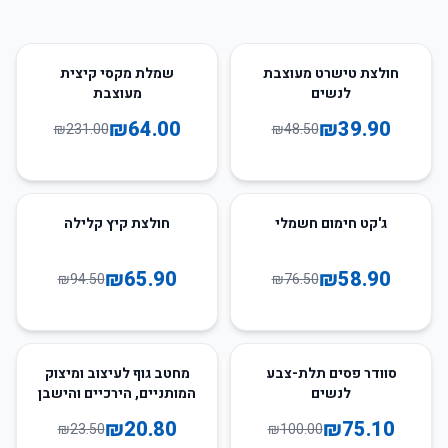
72
%
-
18
%
-
חולצת טישרט מעוצבת
שמלת מקסי קיצית
לנשים
מעוצבת
₪
64.00
₪
39.90
₪
231.00
₪
48.50
30
%
-
23
%
-
ג'קט חימום חשמלי
חולצת קיץ קלילה
₪
65.90
₪
58.90
₪
94.50
₪
76.50
11
%
-
25
%
-
סוודר פסים תלת-צבע
מחטב גוף לעיצוב ומיצוק
לנשים
המותניים, הירכיים והישבן
₪
20.80
₪
75.10
₪
23.50
₪
100.00