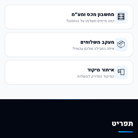
מחשבון מכס ומע״מ
🧮
כמה מיסים תשלמו על ההזמנה?
מעקב משלוחים
📦
איפה החבילה שלכם עכשיו?
איתור מיקוד
📮
המיקוד המדויק למשלוח
תפריט