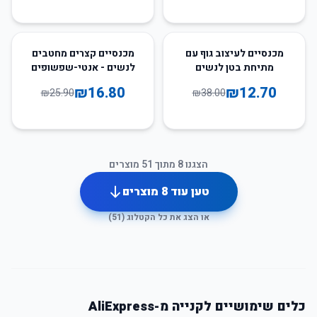
35
%
-
67
%
-
מכנסיים לעיצוב גוף עם
מכנסיים קצרים מחטבים
מתיחת בטן לנשים
לנשים - אנטי-שפשופים
ובקרת בטן
₪
16.80
₪
12.70
₪
25.90
₪
38.00
הצגנו
8
מתוך
51
מוצרים
טען עוד
8
מוצרים
או הצג את כל הקטלוג (
51
)
כלים שימושיים לקנייה מ-AliExpress