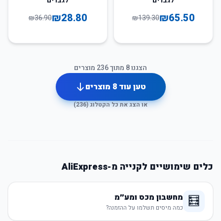
לגברים
לגברים
₪
28.80
₪
65.50
₪
36.90
₪
139.30
הצגנו
8
מתוך
236
מוצרים
טען עוד
8
מוצרים
או הצג את כל הקטלוג (
236
)
כלים שימושיים לקנייה מ-AliExpress
מחשבון מכס ומע״מ
🧮
כמה מיסים תשלמו על ההזמנה?