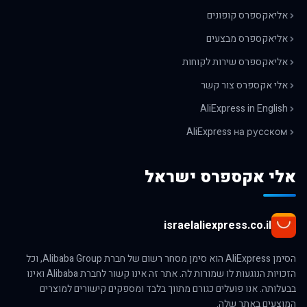
אליאקספרס קופונים
אליאקספרס מבצעים
אליאקספרס שירות לקוחות
אלי אקספרס צור קשר
AliExpress in English
AliExpress на русском
אלי אקספרס ישראל
israelaliexpress.co.il
הסימן AliExpress הוא סימן מסחר רשום של חברת Alibaba Group, וכל
הזכויות הנוגעות לו שמורות לה. אתר זה אינו קשור לחברת Alibaba ואינו
בבעלותה. אנו פועלים כגורם מתווך בלבד ומספקים קישורים למוצרים
המוצעים באתר שלה.