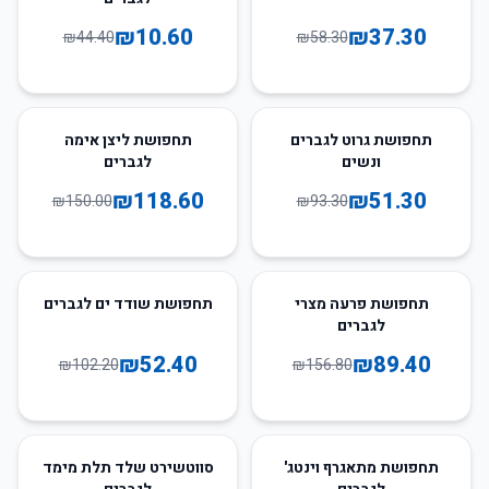
₪
10.60
₪
37.30
₪
44.40
₪
58.30
21
%
-
45
%
-
תחפושת גרוט לגברים
תחפושת ליצן אימה
ונשים
לגברים
₪
118.60
₪
51.30
₪
150.00
₪
93.30
49
%
-
43
%
-
תחפושת פרעה מצרי
תחפושת שודד ים לגברים
לגברים
₪
52.40
₪
89.40
₪
102.20
₪
156.80
22
%
-
53
%
-
תחפושת מתאגרף וינטג'
סווטשירט שלד תלת מימד