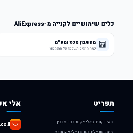
כלים שימושיים לקנייה מ-AliExpress
מחשבון מכס ומע״מ
🧮
כמה מיסים תשלמו על ההזמנה?
תפריט
אלי אק
איך קונים באלי אקספרס - מדריך
co.il
מה ישראלים קונים באלי אקספרס