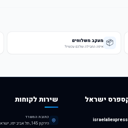
מעקב משלוחים
📦
איפה החבילה שלכם עכשיו?
ספרס ישראל
שירות לקוחות
כתובת המשרד
israelaliexpress.
הירקון 145, תל אביב יפו, ישראל, 6345313