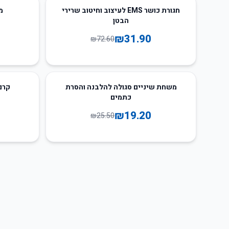
22
%
-
56
%
-
חגורת כושר EMS לעיצוב וחיטוב שרירי
מ
הבטן
₪
31.90
₪
72.60
43
%
-
25
%
-
משחת שיניים סגולה להלבנה והסרת
קרם
כתמים
₪
19.20
₪
25.50