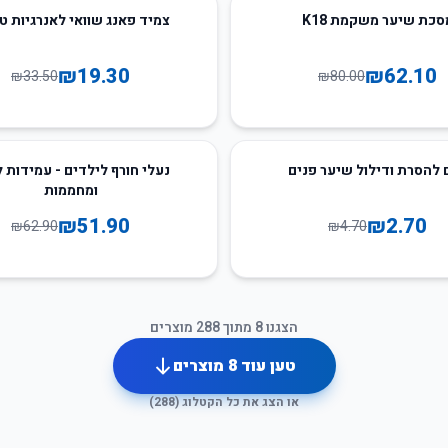
42
%
-
סכת שיער משקמת K18
צמיד פאנג שוואי לאנרגיות ט
₪
19.30
₪
62.10
₪
33.50
₪
80.00
17
%
-
 להסרת ודילול שיער פנים
נעלי חורף לילדים - עמידות 
ומחממות
₪
51.90
₪
2.70
₪
62.90
₪
4.70
הצגנו
8
מתוך
288
מוצרים
טען עוד
8
מוצרים
או הצג את כל הקטלוג (
288
)