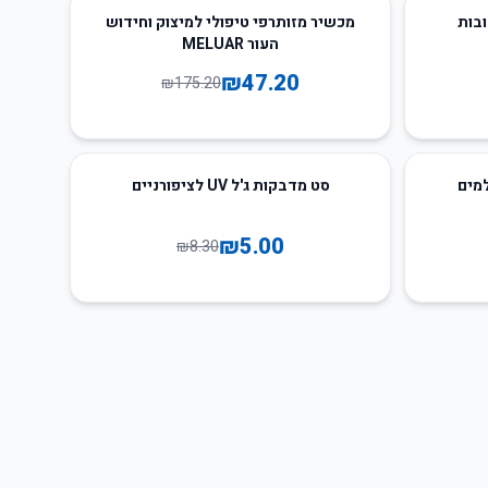
73
%
-
ובות
מכשיר מזותרפי טיפולי למיצוק וחידוש
העור MELUAR
₪
47.20
₪
175.20
40
%
-
למים
סט מדבקות ג'ל UV לציפורניים
₪
5.00
₪
8.30