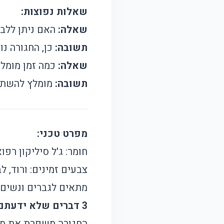
שאלות נפוצות:
שאלה:
האם ניתן ללבו
תשובה:
כן, החגורה נו
שאלה:
כמה זמן מומל
תשובה:
מומלץ להשתמש 30-60 דקות ביום להשגת התוצאות 
מפרט טכני:
חומר: ג'ל סיליקון רפו
צבעים זמינים: ורוד, לב
מתאים לגברים ונשים
3 דברים שלא ידעתם על חגורת מסכת ג'ל:
החגורה משפרת את מרא