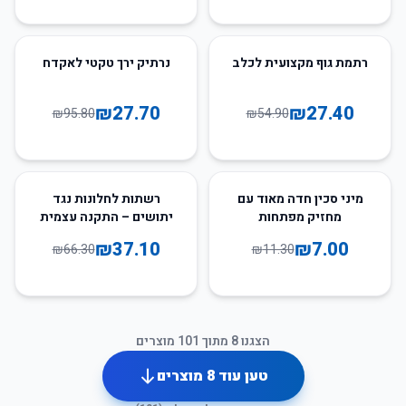
71
%
-
50
%
-
רתמת גוף מקצועית לכלב
נרתיק ירך טקטי לאקדח
₪
27.70
₪
27.40
₪
95.80
₪
54.90
44
%
-
38
%
-
מיני סכין חדה מאוד עם
רשתות לחלונות נגד
מחזיק מפתחות
יתושים – התקנה עצמית
קלה ומהירה
₪
37.10
₪
7.00
₪
66.30
₪
11.30
הצגנו
8
מתוך
101
מוצרים
טען עוד
8
מוצרים