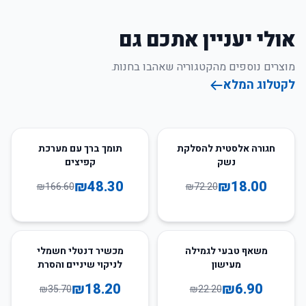
אולי יעניין אתכם גם
מוצרים נוספים מהקטגוריה שאהבו בחנות.
לקטלוג המלא
71
%
-
75
%
-
חגורה אלסטית להסלקת
תומך ברך עם מערכת
נשק
קפיצים
₪
48.30
₪
18.00
₪
166.60
₪
72.20
49
%
-
69
%
-
משאף טבעי לגמילה
מכשיר דנטלי חשמלי
מעישון
לניקוי שיניים והסרת
אבנית
₪
18.20
₪
6.90
₪
35.70
₪
22.20