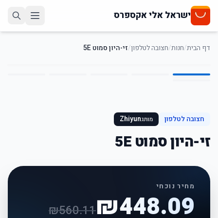
ישראל אלי אקספרס
דף הבית
/
חנות
/
חצובה לטלפון
/
זי-היון סמוט 5E
6
/
1
20
%
-
חצובה לטלפון
Zhiyun
מותג
זי-היון סמוט 5E
מחיר נוכחי
₪
448.09
₪
560.11