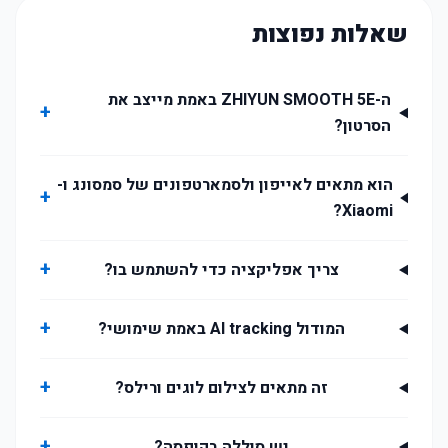
שאלות נפוצות
ה-ZHIYUN SMOOTH 5E באמת מייצב את
+
הסרטון?
הוא מתאים לאייפון ולסמארטפונים של סמסונג ו-
+
Xiaomi?
+
צריך אפליקציה כדי להשתמש בו?
+
המודול AI tracking באמת שימושי?
+
זה מתאים לצילום לוגים ורילס?
+
יש סוללה בקופסה?