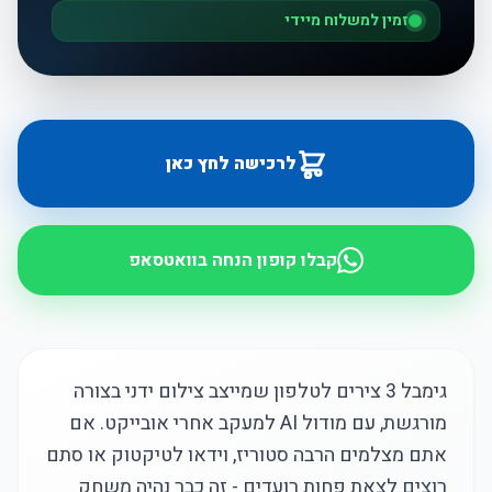
זמין למשלוח מיידי
לרכישה לחץ כאן
קבלו קופון הנחה בוואטסאפ
גימבל 3 צירים לטלפון שמייצב צילום ידני בצורה
מורגשת, עם מודול AI למעקב אחרי אובייקט. אם
אתם מצלמים הרבה סטוריז, וידאו לטיקטוק או סתם
רוצים לצאת פחות רועדים - זה כבר נהיה משחק