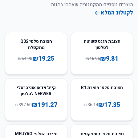
מוצרים נוספים מהקטגוריה שאהבו בחנות.
לקטלוג המלא
70
%
-
79
%
-
חצובת מגנט פשוטה
חצובת סלפי Q02
לטלפון
מתקפלת
₪
19.25
₪
9.81
₪
64.90
₪
46.96
52
%
-
52
%
-
חצובת סלפי מוארת R1
קייג' וידאו אוניברסלי
NEEWER לטלפון
₪
191.27
₪
17.35
₪
397.60
₪
36.14
50
%
-
חצובת סלפי קומפקטית
מייצב הסלפי MEUYAG