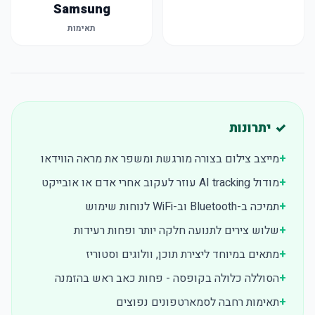
Samsung
תאימות
✓ יתרונות
+
מייצב צילום בצורה מורגשת ומשפר את מראה הווידאו
+
מודול AI tracking עוזר לעקוב אחרי אדם או אובייקט
+
תמיכה ב-Bluetooth וב-WiFi לנוחות שימוש
+
שלוש צירים לתנועה חלקה יותר ופחות רעידות
+
מתאים במיוחד ליצירת תוכן, וולוגים וסטוריז
+
הסוללה כלולה בקופסה - פחות כאב ראש בהזמנה
+
תאימות רחבה לסמארטפונים נפוצים