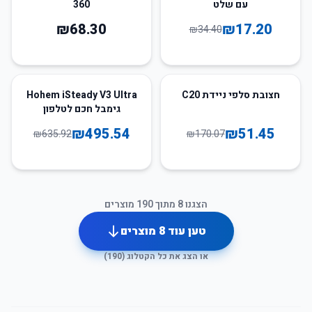
עם שלט
360
₪
68.30
₪
17.20
₪
34.40
22
%
-
70
%
-
חצובת סלפי ניידת C20
Hohem iSteady V3 Ultra
גימבל חכם לטלפון
₪
495.54
₪
51.45
₪
635.92
₪
170.07
הצגנו
8
מתוך
190
מוצרים
טען עוד
8
מוצרים
או הצג את כל הקטלוג (
190
)