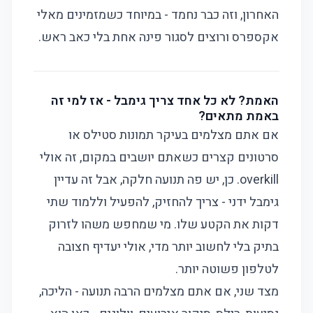
האחרון, וזה כבר נחמד - במיוחד כשמזמינים מאלי
אקספרס ורוצים לסגור פינה אחת בלי כאב ראש.
האמת? לא כל אחד צריך גימבל - אז למי זה
באמת מתאים?
אם אתם מצלמים בעיקר תמונות סטילס או
סרטונים קצרים כשאתם יושבים במקום, זה אולי
overkill. כן, יש פה תנועה חלקה, אבל זה עדיין
גימבל ידני - צריך להחזיק, להפעיל וללמוד שתי
דקות את הקטע שלו. מי שמחפש משהו לזרוק
בתיק בלי לחשוב יותר מדי, אולי יעדיף
חצובה
לטלפון
פשוטה יותר.
מצד שני, אם אתם מצלמים הרבה תנועה - הליכה,