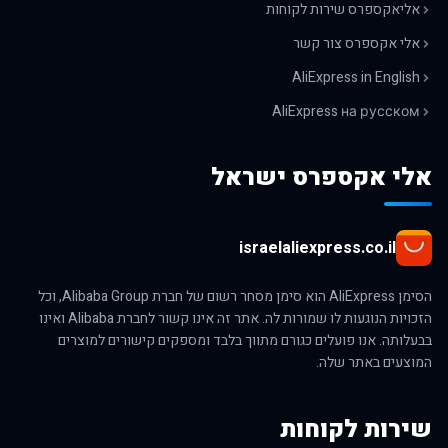
אליאקספרס שירות לקוחות
אלי אקספרס צור קשר
AliExpress in English
AliExpress на русском
אלי אקספרס ישראל
israelaliexpress.co.il
הסימן AliExpress הוא סימן מסחר רשום של חברת Alibaba Group, וכל
הזכויות הנוגעות לו שמורות לה. אתר זה אינו קשור לחברת Alibaba ואינו
בבעלותה. אנו פועלים כגורם מתווך בלבד ומספקים קישורים למוצרים
המוצעים באתר שלה.
שירות לקוחות