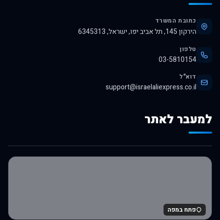
כתובת המשרד
הירקון 145, תל אביב יפו, ישראל, 6345313
טלפון
03-5810154
דוא"ל
support@israelaliexpress.co.il
למעבר לאתר
לרכישה באלי אקספרס
פתח במפה