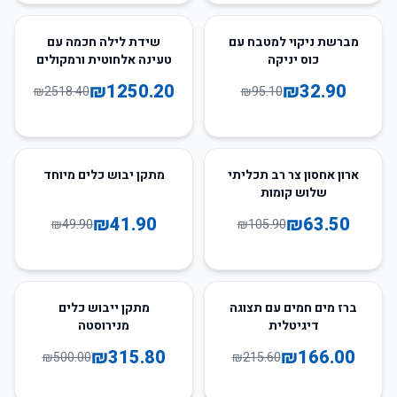
50
%
-
65
%
-
מברשת ניקוי למטבח עם
שידת לילה חכמה עם
כוס יניקה
טעינה אלחוטית ורמקולים
₪
1250.20
₪
32.90
₪
2518.40
₪
95.10
16
%
-
40
%
-
ארון אחסון צר רב תכליתי
מתקן יבוש כלים מיוחד
שלוש קומות
₪
41.90
₪
63.50
₪
49.90
₪
105.90
37
%
-
23
%
-
ברז מים חמים עם תצוגה
מתקן ייבוש כלים
דיגיטלית
מנירוסטה
₪
315.80
₪
166.00
₪
500.00
₪
215.60