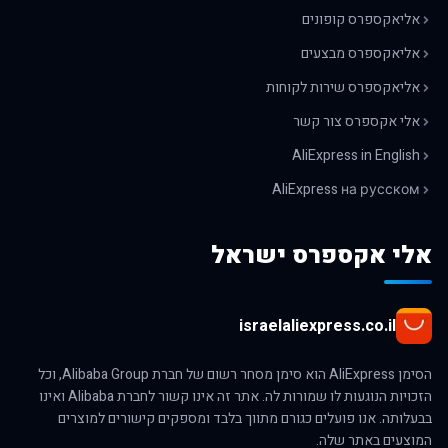
אליאקספרס קופונים
אליאקספרס מבצעים
אליאקספרס שירות לקוחות
אלי אקספרס צור קשר
AliExpress in English
AliExpress на русском
אלי אקספרס ישראל
israelaliexpress.co.il
הסימן AliExpress הוא סימן מסחר רשום של חברת Alibaba Group, וכל
הזכויות הנוגעות לו שמורות לה. אתר זה אינו קשור לחברת Alibaba ואינו
בבעלותה. אנו פועלים כגורם מתווך בלבד ומספקים קישורים למוצרים
המוצעים באתר שלה.