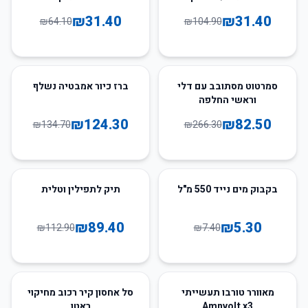
₪
31.40
₪
31.40
₪
64.10
₪
104.90
8
%
-
69
%
-
סמרטוט מסתובב עם דלי
ברז כיור אמבטיה נשלף
וראשי החלפה
₪
124.30
₪
82.50
₪
134.70
₪
266.30
21
%
-
28
%
-
בקבוק מים נייד 550 מ"ל
תיק לתפילין וטלית
₪
89.40
₪
5.30
₪
112.90
₪
7.40
70
%
-
71
%
-
מאוורר טורבו תעשייתי
סל אחסון קיר רכוב מחיקוי
Amnvolt x3
ראטן