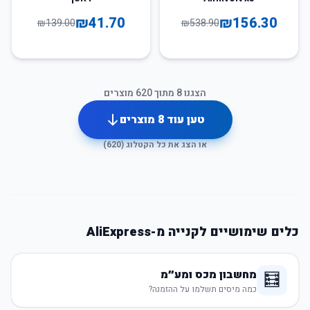
₪
41.70
₪
156.30
₪
139.00
₪
538.90
הצגנו
8
מתוך
620
מוצרים
טען עוד
8
מוצרים
או הצג את כל הקטלוג (
620
)
כלים שימושיים לקנייה מ-AliExpress
מחשבון מכס ומע״מ
🧮
כמה מיסים תשלמו על ההזמנה?