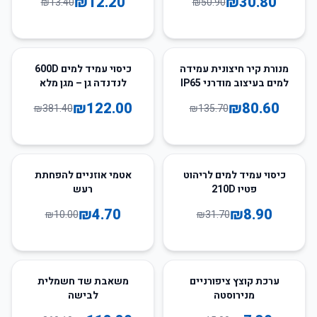
₪
12.20
₪
30.80
₪
13.40
₪
50.90
למים
68
%
-
41
%
-
מנורת קיר חיצונית עמידה
כיסוי עמיד למים 600D
למים בעיצוב מודרני IP65
לנדנדה גן – מגן מלא
לערסל ומרפסת
₪
122.00
₪
80.60
₪
381.40
₪
135.70
53
%
-
72
%
-
כיסוי עמיד למים לריהוט
אטמי אוזניים להפחתת
פטיו 210D
רעש
₪
4.70
₪
8.90
₪
10.00
₪
31.70
67
%
-
51
%
-
ערכת קוצץ ציפורניים
משאבת שד חשמלית
מנירוסטה
לבישה