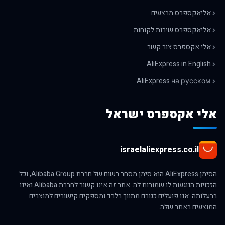
אליאקספרס מבצעים
אליאקספרס שירות לקוחות
אלי אקספרס צור קשר
AliExpress in English
AliExpress на русском
אלי אקספרס ישראל
israelaliexpress.co.il
הסימן AliExpress הוא סימן מסחר רשום של חברת Alibaba Group, וכל
הזכויות הנוגעות לו שמורות לה. אתר זה אינו קשור לחברת Alibaba ואינו
בבעלותה. אנו פועלים כגורם מתווך בלבד ומספקים קישורים למוצרים
המוצעים באתר שלה.