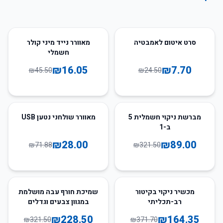
65
%
-
69
%
-
סרט איטום לאמבטיה
מאוורר נייד מיני קולר
חשמלי
₪
16.05
₪
7.70
₪
45.50
₪
24.50
61
%
-
72
%
-
מברשת ניקוי חשמלית 5
מאוורר שולחני נטען USB
ב-1
₪
28.00
₪
89.00
₪
71.88
₪
321.50
29
%
-
56
%
-
מכשיר ניקוי בקיטור
שמיכת חורף עבה מושלמת
רב-תכליתי
במגוון צבעים וגדלים
₪
228.50
₪
164.35
₪
321.50
₪
371.70