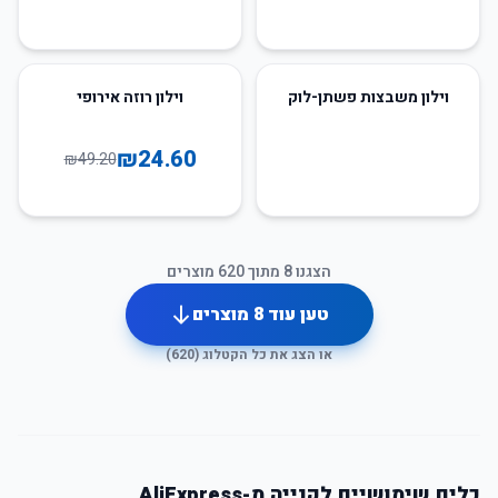
50
%
-
וילון משבצות פשתן-לוק
וילון רוזה אירופי
₪
24.60
₪
49.20
הצגנו
8
מתוך
620
מוצרים
טען עוד
8
מוצרים
או הצג את כל הקטלוג (
620
)
כלים שימושיים לקנייה מ-AliExpress