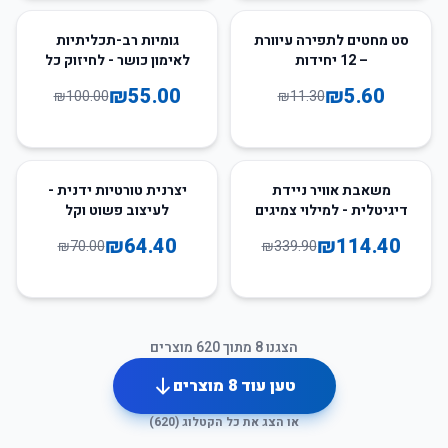
45
%
-
50
%
-
סט מחטים לתפירה עיוורת
גומיות רב-תכליתיות
– 12 יחידות
לאימון כושר - לחיזוק כל
קבוצות השרירים
₪
55.00
₪
5.60
₪
100.00
₪
11.30
8
%
-
66
%
-
משאבת אוויר ניידת
יצרנית טורטיות ידנית -
דיגיטלית - למילוי צמיגים
לעיצוב פשוט וקל
וכדורים
₪
64.40
₪
114.40
₪
70.00
₪
339.90
הצגנו
8
מתוך
620
מוצרים
טען עוד
8
מוצרים
או הצג את כל הקטלוג (
620
)