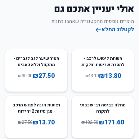
אולי יעניין אתכם גם
מוצרים נוספים מהקטגוריה שאהבו בחנות.
לקטלוג המלא
8
%
-
68
%
-
משחת ליטוש לרכב -
מסיר שיער לגב לגברים -
להסרת שריטות וצלקות
מתקפל וללא כאבים
20/80 גרם
₪
27.50
₪
13.80
₪
30.00
₪
43.10
50
%
-
6
%
-
מתלה כביסה רב-שכבתי
רצועות הגנה לפגוש הרכב
לתקרה
- מגן פינות 2 יחידות
₪
13.70
₪
171.60
₪
27.50
₪
182.50