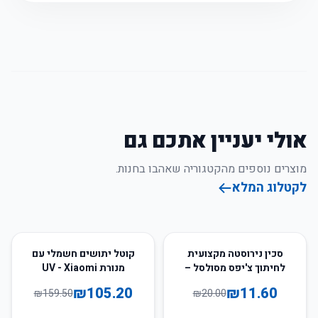
אולי יעניין אתכם גם
מוצרים נוספים מהקטגוריה שאהבו בחנות.
לקטלוג המלא
34
%
-
42
%
-
סכין נירוסטה מקצועית
קוטל יתושים חשמלי עם
לחיתוך צ'יפס מסולסל –
מנורת UV - Xiaomi
לחיתוך קל ופשוט במטבח
₪
105.20
₪
11.60
₪
159.50
₪
20.00