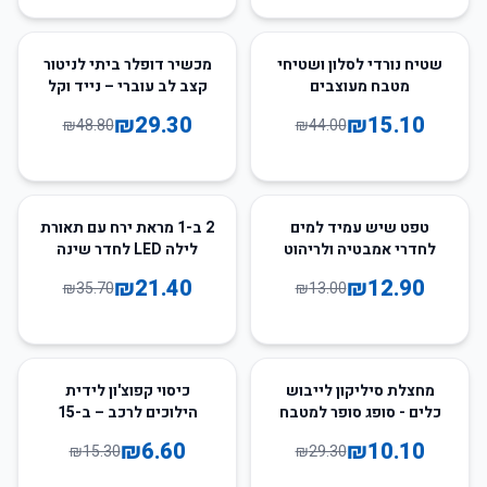
40
%
-
66
%
-
שטיח נורדי לסלון ושטיחי
מכשיר דופלר ביתי לניטור
מטבח מעוצבים
קצב לב עוברי – נייד וקל
בתלת-מימד – מגוון גדלים
לשימוש
₪
29.30
₪
15.10
₪
48.80
₪
44.00
ועיצובים
40
%
-
1
%
-
טפט שיש עמיד למים
2 ב-1 מראת ירח עם תאורת
לחדרי אמבטיה ולריהוט
לילה LED לחדר שינה
הבית
₪
21.40
₪
12.90
₪
35.70
₪
13.00
57
%
-
66
%
-
מחצלת סיליקון לייבוש
כיסוי קפוצ'ון לידית
כלים - סופג סופר למטבח
הילוכים לרכב – ב-15
צבעים מדליקים
₪
6.60
₪
10.10
₪
15.30
₪
29.30