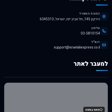
כתובת המשרד
הירקון 145, תל אביב יפו, ישראל, 6345313
טלפון
03-5810154
דוא"ל
support@israelaliexpress.co.il
למעבר לאתר
לרכישה באלי אקספרס
פתח במפה