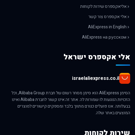
אליאקספרס שירות לקוחות
אלי אקספרס צור קשר
AliExpress in English
AliExpress на русском
אלי אקספרס ישראל
israelaliexpress.co.il
הסימן AliExpress הוא סימן מסחר רשום של חברת Alibaba Group, וכל
הזכויות הנוגעות לו שמורות לה. אתר זה אינו קשור לחברת Alibaba ואינו
בבעלותה. אנו פועלים כגורם מתווך בלבד ומספקים קישורים למוצרים
המוצעים באתר שלה.
שירות לקוחות