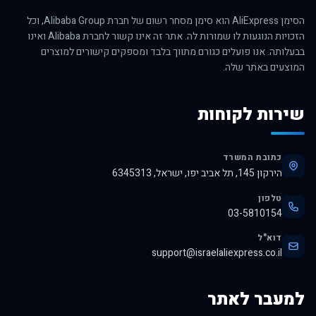
הסימן AliExpress הוא סימן מסחר רשום של חברת Alibaba Group, וכל
הזכויות הנוגעות לו שמורות לה. אתר זה אינו קשור לחברת Alibaba ואינו
בבעלותה. אנו פועלים כגורם מתווך בלבד ומספקים קישורים למוצרים
המוצעים באתר שלה.
שירות לקוחות
כתובת המשרד
הירקון 145, תל אביב יפו, ישראל, 6345313
טלפון
03-5810154
דוא"ל
support@israelaliexpress.co.il
למעבר לאתר