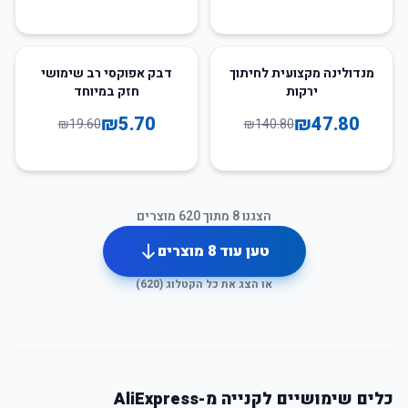
71
%
-
66
%
-
מנדולינה מקצועית לחיתוך
דבק אפוקסי רב שימושי
ירקות
חזק במיוחד
₪
5.70
₪
47.80
₪
19.60
₪
140.80
הצגנו
8
מתוך
620
מוצרים
טען עוד
8
מוצרים
או הצג את כל הקטלוג (
620
)
כלים שימושיים לקנייה מ-AliExpress