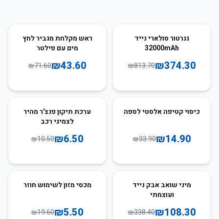
39
%
-
54
%
-
גנרטור סולארי נייד
ראש מקלחת מגביר לחץ
32000mAh
מים עם פילטר
₪
43.60
₪
374.30
₪
71.60
₪
813.70
38
%
-
56
%
-
כיסוי קטיפה אלסטי לספה
ערכת תיקון פנצ'ר מהיר
לצמיגי רכב
₪
6.50
₪
14.90
₪
10.50
₪
33.90
72
%
-
68
%
-
מיני שואב אבק נייד
מכסי מזון לשימוש חוזר
ועוצמתי
₪
5.50
₪
108.30
₪
19.60
₪
338.40