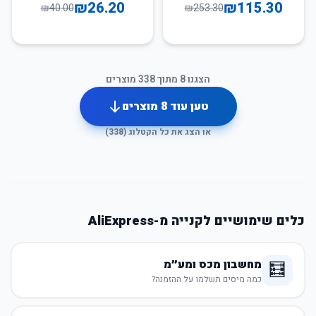
₪
26.20
₪
115.30
₪
40.00
₪
253.30
הצגנו
8
מתוך
338
מוצרים
טען עוד
8
מוצרים
או הצג את כל הקטלוג (
338
)
כלים שימושיים לקנייה מ-AliExpress
מחשבון מכס ומע״מ
🧮
כמה מיסים תשלמו על ההזמנה?