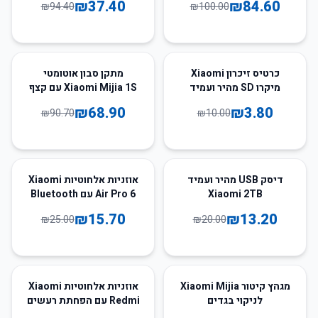
₪
37.40
₪
84.60
₪
94.40
₪
100.00
24
%
-
62
%
-
כרטיס זיכרון Xiaomi
מתקן סבון אוטומטי
מיקרו SD מהיר ועמיד
Xiaomi Mijia 1S עם קצף
בנפח 2TB
אינדוקציה
₪
68.90
₪
3.80
₪
90.70
₪
10.00
37
%
-
34
%
-
דיסק USB מהיר ועמיד
אוזניות אלחוטיות Xiaomi
Xiaomi 2TB
Air Pro 6 עם Bluetooth
ואיכות HiFi
₪
15.70
₪
13.20
₪
25.00
₪
20.00
35
%
-
54
%
-
מגהץ קיטור Xiaomi Mijia
אוזניות אלחוטיות Xiaomi
לניקוי בגדים
Redmi עם הפחתת רעשים
ו-Bluetooth 5.3