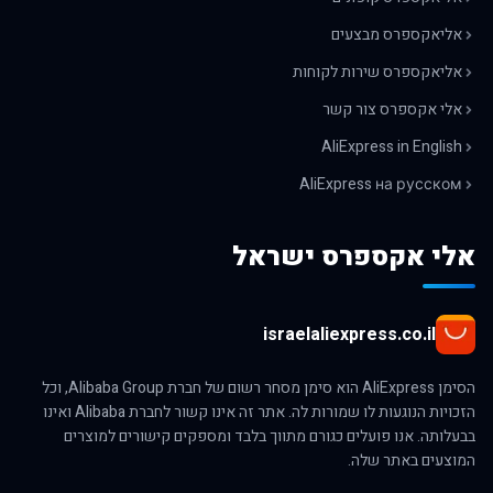
אליאקספרס מבצעים
אליאקספרס שירות לקוחות
אלי אקספרס צור קשר
AliExpress in English
AliExpress на русском
אלי אקספרס ישראל
israelaliexpress.co.il
הסימן AliExpress הוא סימן מסחר רשום של חברת Alibaba Group, וכל
הזכויות הנוגעות לו שמורות לה. אתר זה אינו קשור לחברת Alibaba ואינו
בבעלותה. אנו פועלים כגורם מתווך בלבד ומספקים קישורים למוצרים
המוצעים באתר שלה.