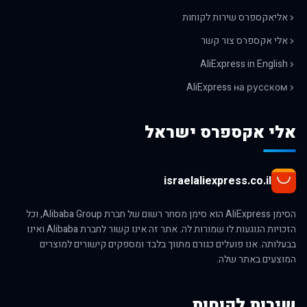
אליאקספרס שירות לקוחות
אלי אקספרס צור קשר
AliExpress in English
AliExpress на русском
אלי אקספרס ישראל
israelaliexpress.co.il
הסימן AliExpress הוא סימן מסחר רשום של חברת Alibaba Group, וכל
הזכויות הנוגעות לו שמורות לה. אתר זה אינו קשור לחברת Alibaba ואינו
בבעלותה. אנו פועלים כגורם מתווך בלבד ומספקים קישורים למוצרים
המוצעים באתר שלה.
שירות לקוחות