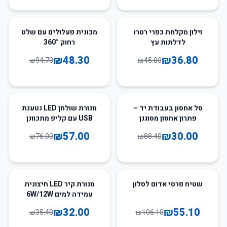
49
%
-
18
%
-
וילון מקלחת כפרי רטרו
מכונית פעלולים עם שלט
לדלתות עץ
רחוק 360°
₪
48.30
₪
36.80
₪
94.70
₪
45.00
25
%
-
66
%
-
סל אחסון בעבודת יד –
מנורת שולחן LED נטענת
פתרון אחסון מסוגנן
USB עם קליפ מתכוונן
ופונקציונלי
₪
57.00
₪
30.00
₪
76.00
₪
88.40
10
%
-
48
%
-
שטיח פרסי אדום לסלון
מנורת קיר LED חיצונית
עמידה למים 6W/12W
₪
32.00
₪
55.10
₪
35.40
₪
106.10