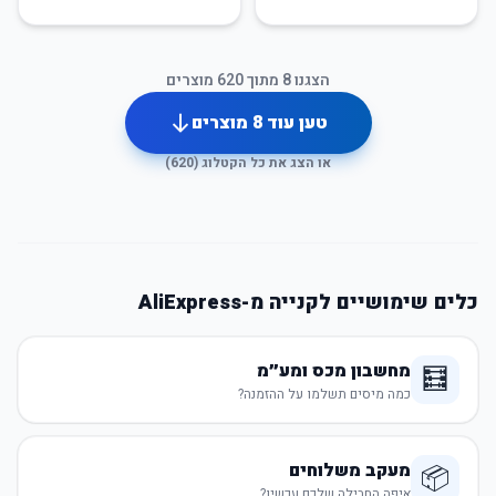
הצגנו
8
מתוך
620
מוצרים
טען עוד
8
מוצרים
או הצג את כל הקטלוג (
620
)
כלים שימושיים לקנייה מ-AliExpress
מחשבון מכס ומע״מ
🧮
כמה מיסים תשלמו על ההזמנה?
מעקב משלוחים
📦
איפה החבילה שלכם עכשיו?