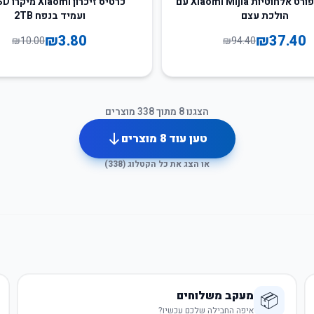
אוזניות ספורט אלחוטיות Xiaomi Mijia עם
הולכת עצם
ועמיד בנפח 2TB
₪
3.80
₪
37.40
₪
10.00
₪
94.40
הצגנו
8
מתוך
338
מוצרים
טען עוד
8
מוצרים
או הצג את כל הקטלוג (
338
)
מעקב משלוחים
📦
איפה החבילה שלכם עכשיו?