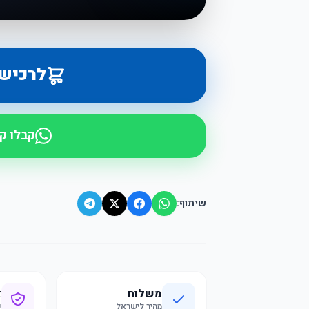
לרכיש
קבלו ק
שיתוף:
משלוח
א
מהיר לישראל
ק