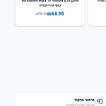
כרטיס זיכרון Xiaomi מיקרו SD מהיר
מתקן סבון אוטומטי Xiaomi Mijia 1S עם
קצף אינדוקציה
₪
68.90
₪
90.70
איתור מיקוד
📮
המיקוד המדויק למשלוח