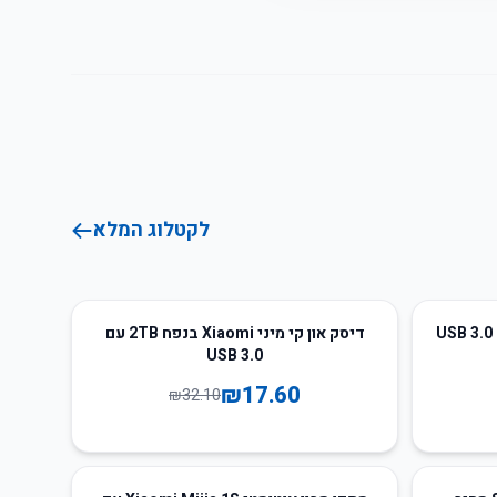
לקטלוג המלא
45
%
-
דיסק און קי מיני Xiaomi בנפח 2TB עם
USB 3.0
₪
17.60
₪
32.10
24
%
-