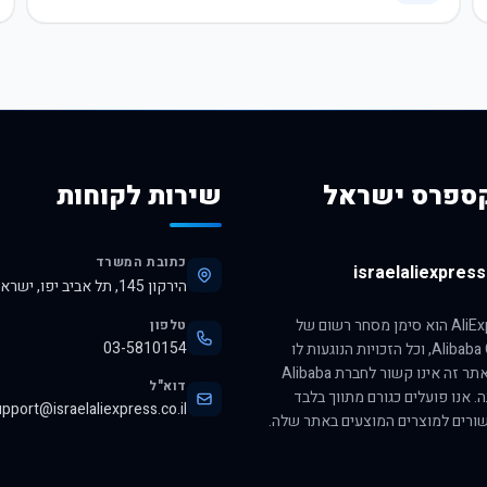
ספרס ישראל
שירות לקוחות
כתובת המשרד
israelaliexpress.
הירקון 145, תל אביב יפו, ישראל, 6345313
הסימן AliExpress הוא סימן מסחר רשום של
טלפון
03-5810154
חברת Alibaba Group, וכל הזכויות הנוגעות לו
שמורות לה. אתר זה אינו קשור לחברת Alibaba
דוא"ל
ה. אנו פועלים כגורם מתווך בלבד
pport@israelaliexpress.co.il
ורים למוצרים המוצעים באתר שלה.