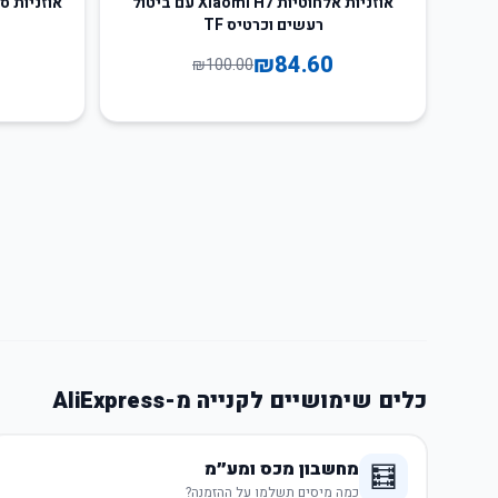
אוזניות אלחוטיות Xiaomi H7 עם ביטול
רעשים וכרטיס TF
₪
84.60
₪
100.00
כלים שימושיים לקנייה מ-AliExpress
מחשבון מכס ומע״מ
🧮
כמה מיסים תשלמו על ההזמנה?