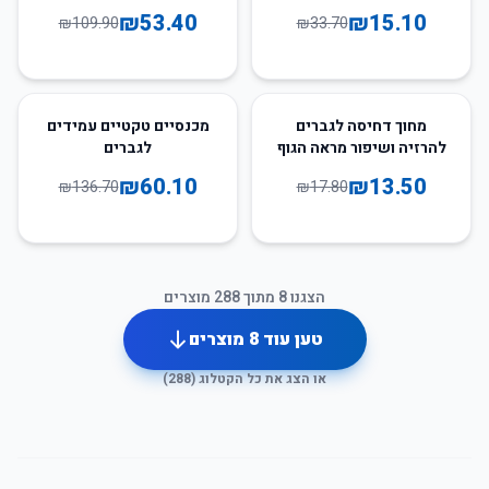
₪
53.40
₪
15.10
₪
109.90
₪
33.70
56
%
-
24
%
-
מחוך דחיסה לגברים
מכנסיים טקטיים עמידים
להרזיה ושיפור מראה הגוף
לגברים
₪
60.10
₪
13.50
₪
136.70
₪
17.80
הצגנו
8
מתוך
288
מוצרים
טען עוד
8
מוצרים
או הצג את כל הקטלוג (
288
)