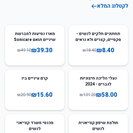
לקטלוג המלא
20
%
-
54
%
-
תחתונים חלקים לנשים -
מארז נסיעות למברשת
סקסיים, קצרים ולא נראים
שיניים תואם Sonicare
₪
39.30
₪
8.40
₪
49.10
₪
18.40
25
%
-
56
%
-
נעלי הליכה חיצוניות
קרם עיניים ביו
לגברים - 2024
₪
15.60
₪
58.00
₪
20.90
₪
131.20
51
%
-
55
%
-
חולצת שיפון קוריאנית
מכנסי משרד קוריאני
לנשים
לנשים