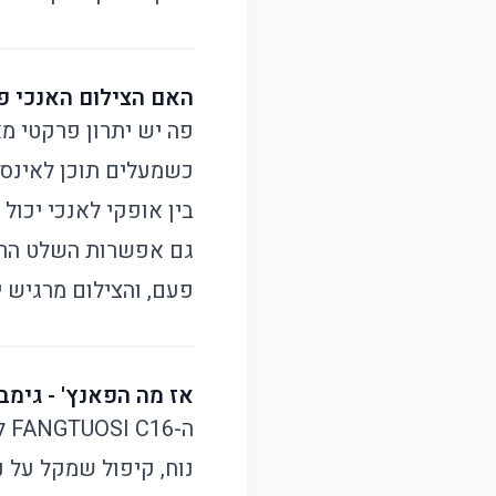
האם הצילום האנכי פ
פה יש יתרון פרקטי מ
כשמעלים תוכן לאינסט
בין אופקי לאנכי יכול 
גם אפשרות השלט הרחו
פעם, והצילום מרגיש י
אז מה הפאנץ' - גימב
ה-FANGTUOSI C16 לא מנסה להרשים עם פיצ'רים מנופחים. הוא בא לתת לכם
נוח, קיפול שמקל על 