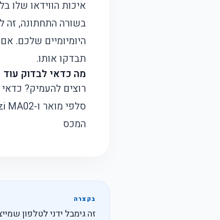
איכות הווידאו שלו בל
בשורה התחתונה, זה לא
היומיומיים שלכם. אם 
תבדקו אותו.
מה כדאי לבדוק עוד
רוצים להעמיק? כדאי ל
סלפי מואר
ו-
Ulanzi MA02 מגל
המכס
בקצרה
זה גימבל ידני לטלפון שמייצ