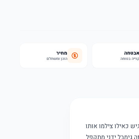
בטחה
מחיר
נייה בטוחה
הוגן ומשתלם
ש כאילו צילמו אותו
וטובוס קו 4 אחרי בור בכביש? בדיוק לשם נכנס ה-FANGTUOSI C16. זה גימבל ידני מתקפל