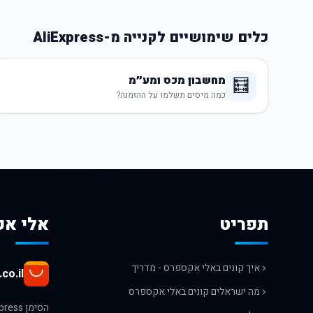
כלים שימושיים לקנייה מ-AliExpress
מחשבון מכס ומע״מ
🧮
כמה מיסים תשלמו על ההזמנה?
תפריט
אלי אק
איך קונים באלי אקספרס - מדריך
co.il
מה ישראלים קונים באלי אקספרס