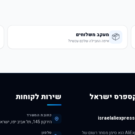
מעקב משלוחים
📦
איפה החבילה שלכם עכשיו?
ספרס ישראל
שירות לקוחות
כתובת המשרד
israelaliexpress.
הירקון 145, תל אביב יפו, ישראל, 6345313
הסימן AliExpress הוא סימן מסחר רשום של
טלפון