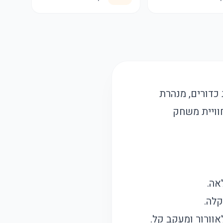
דורים, מנהרת
וויית משחק
אה.
קלה.
אוורור ומעקב קל.