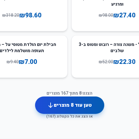
ומרגיע
₪
98.60
₪
27.40
₪
318.20
₪
98.00
26
%
-
מטוסי על - משנה צורה – רובוט ומטוס ב-3
חבילת יום הולדת מטוסי על – 
שלבים
תעופה מושלמת לילדים
₪
7.00
₪
22.30
₪
9.40
₪
52.00
הצגנו
8
מתוך
167
מוצרים
טען עוד
8
מוצרים
או הצג את כל הקטלוג (
167
)