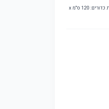
גודל אוהל: 84 ס"מ x 84 ס"מ x 100 ס"מ, גודל מנהרה: 112 ס"מ x 48 ס"מ, בריכת כדורים: 120 ס"מ x