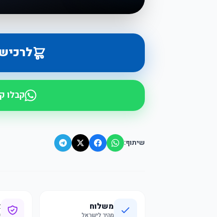
לרכיש
קבלו ק
שיתוף:
משלוח
א
מהיר לישראל
ק