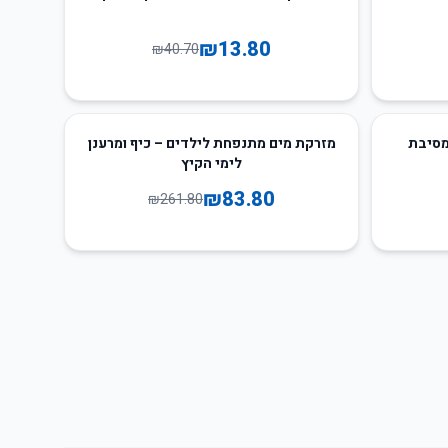
₪
13.80
₪
40.70
68
%
-
מסיבת
מזרקת מים מתנפחת לילדים – כיף ומרענן
לימי הקיץ
₪
83.80
₪
261.80