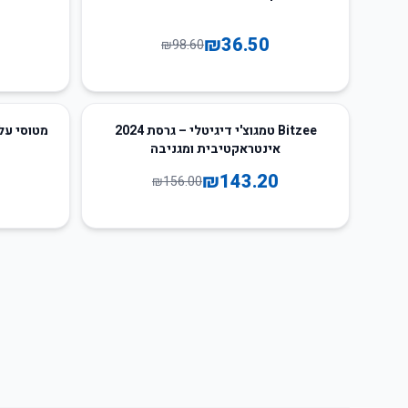
₪
36.50
₪
98.60
57
%
-
8
%
-
Bitzee טמגוצ'י דיגיטלי – גרסת 2024
אינטראקטיבית ומגניבה
₪
143.20
₪
156.00