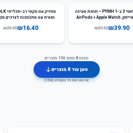
34
%
-
מטען אלחוטי 3 ב-1 PYMH – תחנת טעינה
Apple  ו-AirPods
חגורת עט מתכווננת לצרכים מק
₪
16.40
₪
39.90
₪
25.00
₪
50.50
הצגנו
8
מתוך
156
מוצרים
טען עוד
8
מוצרים
או הצג את כל הקטלוג (
156
)