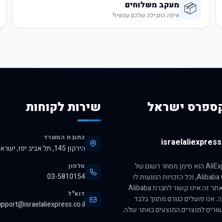
מעקב משלוחים
📦
איפה החבילה שלכם עכשיו?
ספרס ישראל
שירות לקוחות
כתובת המשרד
israelaliexpress.
הירקון 145, תל אביב יפו, ישראל, 6345313
הסימן AliExpress הוא סימן מסחר רשום של
טלפון
03-5810154
חברת Alibaba Group, וכל הזכויות הנוגעות לו
שמורות לה. אתר זה אינו קשור לחברת Alibaba
דוא"ל
ה. אנו פועלים כגורם מתווך בלבד
pport@israelaliexpress.co.il
ורים למוצרים המוצעים באתר שלה.