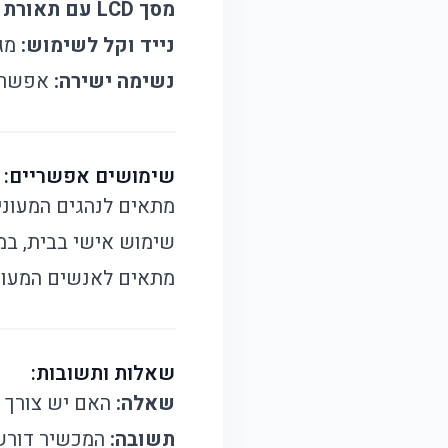
מסך LCD עם תאורת רקע:
נייד וקל לשימוש:
מגי
נשימה ישירה:
אפשרות
שימושים אפשריים:
מתאים לנהגים המעוניי
שימוש אישי בבית, במ
מתאים לאנשים המעוני
שאלות ותשובות:
שאלה:
האם יש צורך ל
תשובה:
המכשיר דורש 2 סוללות אלקליין AA (לא כלולות), ומשך זמן הסוללה תלוי