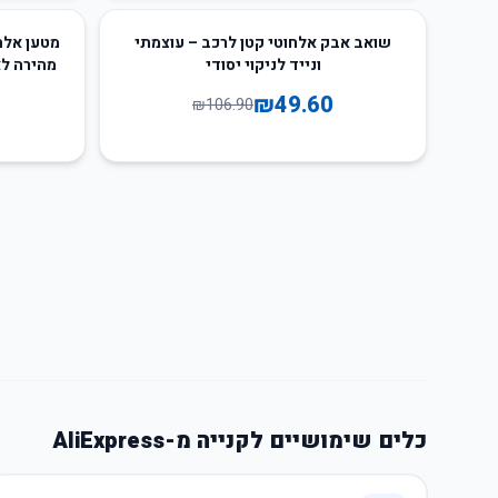
21
%
-
54
%
-
שואב אבק אלחוטי קטן לרכב – עוצמתי
ונייד לניקוי יסודי
מהירה לאייפון, Watch
₪
49.60
₪
106.90
כלים שימושיים לקנייה מ-AliExpress