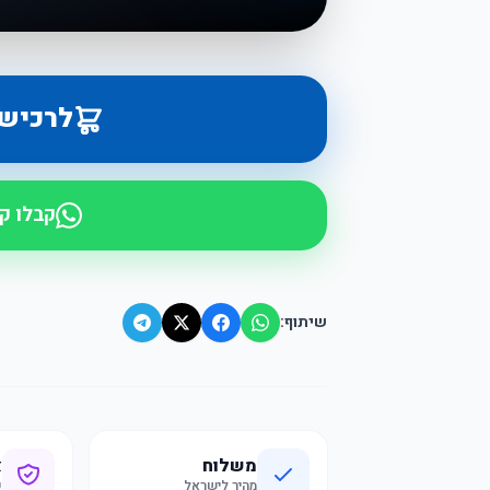
לרכיש
קבלו ק
שיתוף:
משלוח
א
מהיר לישראל
ק