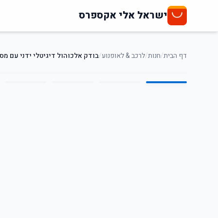
ישראל אלי אקספרס
דף הבית
/
חנות
/
לרכב & לאופנוע
/
בודק אלכוהול דיגיטלי ידני עם מסך CD
5
/
1
50
%
-