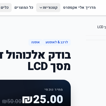
מדריך אלי אקספרס
קטגוריות
כל המוצרים
כלים
L
לרכב & לאופנוע
אופנה
בודק אלכוהול ד
מסך LCD
מחיר נוכחי
₪
25.00
₪
50.00