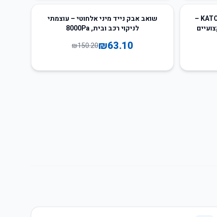
58
%
-
מחזיק עט טקטי רב-תכליתי KATOLK –
שואב אבק נייד מיני אלחוטי – עוצמתי
צועיים
לניקוי רכב ובית, 8000Pa
₪
63.10
₪
150.20