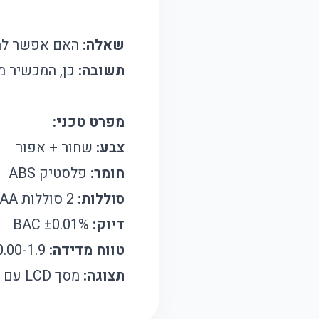
שאלה:
האם אפשר לה
תשובה:
כן, המכשיר מ
מפרט טכני:
צבע:
שחור + אפור
חומר:
פלסטיק ABS
סוללות:
2 סוללות AA (לא כלולות)
דיוק:
±0.01% BAC
טווח מדידה:
0.00-1.9 גרם לליטר
תצוגה:
מסך LCD עם תאורת רקע