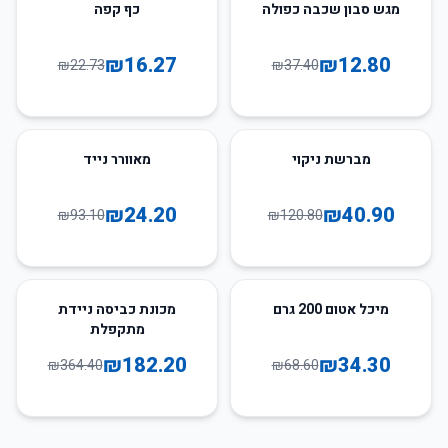
28
%
-
66
%
-
מגש סבון שכבה כפולה
כף קפה
₪
16.27
₪
12.80
₪
22.73
₪
37.40
74
%
-
66
%
-
מברשת ניקוי
מאוורר נייד
₪
24.20
₪
40.90
₪
93.10
₪
120.80
50
%
-
50
%
-
מיכל אטום 200 גרם
מכונת כביסה ניידת
מתקפלת
₪
182.20
₪
34.30
₪
364.40
₪
68.60