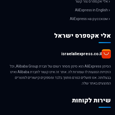
אלי אקספרס צור קשר
AliExpress in English
AliExpress на русском
אלי אקספרס ישראל
israelaliexpress.co.il
הסימן AliExpress הוא סימן מסחר רשום של חברת Alibaba Group, וכל
הזכויות הנוגעות לו שמורות לה. אתר זה אינו קשור לחברת Alibaba ואינו
בבעלותה. אנו פועלים כגורם מתווך בלבד ומספקים קישורים למוצרים
המוצעים באתר שלה.
שירות לקוחות