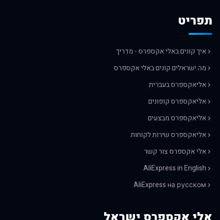
תפריט
איך קונים באלי אקספרס - מדריך
מה ישראלים קונים באלי אקספרס
אליאקספרס בעברית
אליאקספרס קופונים
אליאקספרס מבצעים
אליאקספרס שירות לקוחות
אלי אקספרס צור קשר
AliExpress in English
AliExpress на русском
אלי אקספרס ישראל