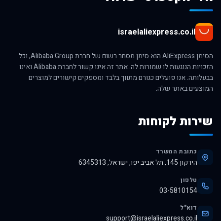
israelaliexpress.co.il
הסימן AliExpress הוא סימן מסחר רשום של חברת Alibaba Group, וכל
הזכויות הנוגעות לו שמורות לה. אתר זה אינו קשור לחברת Alibaba ואינו
בבעלותה. אנו פועלים כגורם מתווך בלבד ומספקים קישורים למוצרים
המוצעים באתר שלה.
שירות לקוחות
כתובת המשרד
הירקון 145, תל אביב יפו, ישראל, 6345313
טלפון
03-5810154
דוא"ל
support@israelaliexpress.co.il