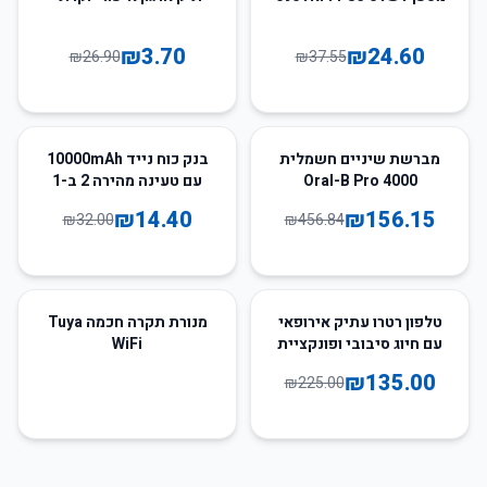
₪
3.70
₪
24.60
₪
26.90
₪
37.55
55
%
-
66
%
-
מברשת שיניים חשמלית
בנק כוח נייד 10000mAh
Oral-B Pro 4000
עם טעינה מהירה 2 ב-1
₪
14.40
₪
156.15
₪
32.00
₪
456.84
40
%
-
טלפון רטרו עתיק אירופאי
מנורת תקרה חכמה Tuya
עם חיוג סיבובי ופונקציית
WiFi
רדיאל
₪
135.00
₪
225.00