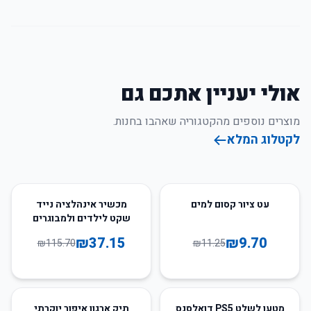
אולי יעניין אתכם גם
מוצרים נוספים מהקטגוריה שאהבו בחנות.
לקטלוג המלא
68
%
-
14
%
-
עט ציור קסום למים
מכשיר אינהלציה נייד
שקט לילדים ולמבוגרים
₪
37.15
₪
9.70
₪
115.70
₪
11.25
86
%
-
34
%
-
מטען לשלט PS5 דואלסנס
תיק ארגון איפור יוקרתי