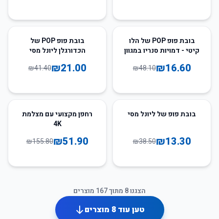
49
%
-
65
%
-
בובת פופ POP של הלו
בובת פופ POP של
קיטי - דמויות סנריו במגוון
הכדורגלן ליונל מסי
עיצובים
₪
21.00
₪
16.60
₪
41.40
₪
48.10
67
%
-
65
%
-
בובת פופ של ליונל מסי
רחפן מקצועי עם מצלמת
4K
₪
51.90
₪
13.30
₪
155.80
₪
38.50
הצגנו
8
מתוך
167
מוצרים
טען עוד
8
מוצרים