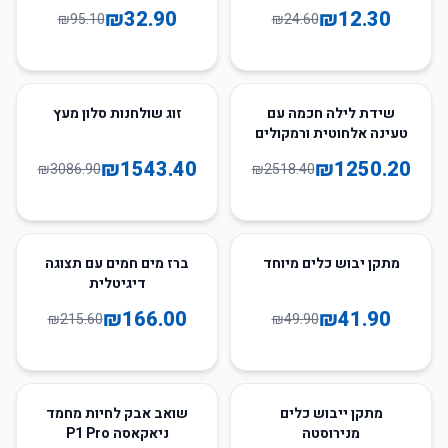
₪
32.90
₪
12.30
₪
95.10
₪
24.60
50
%
-
50
%
-
שידת לילה חכמה עם
זוג שולחנות סלון מעץ
טעינה אלחוטית ורמקולים
₪
1543.40
₪
1250.20
₪
3086.90
₪
2518.40
23
%
-
16
%
-
מתקן יבוש כלים מיוחד
ברז מים חמים עם תצוגה
דיגיטלית
₪
166.00
₪
41.90
₪
215.60
₪
49.90
40
%
-
37
%
-
מתקן ייבוש כלים
שואב אבק לחיות מחמד
מנירוסטה
ניאקאסה P1 Pro