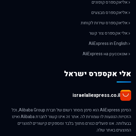
אליאקספרס קופונים
אליאקספרס מבצעים
אליאקספרס שירות לקוחות
אלי אקספרס צור קשר
AliExpress in English
AliExpress на русском
אלי אקספרס ישראל
israelaliexpress.co.il
הסימן AliExpress הוא סימן מסחר רשום של חברת Alibaba Group, וכל
הזכויות הנוגעות לו שמורות לה. אתר זה אינו קשור לחברת Alibaba ואינו
בבעלותה. אנו פועלים כגורם מתווך בלבד ומספקים קישורים למוצרים
המוצעים באתר שלה.