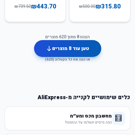
₪
443.70
₪
315.80
₪
739.50
₪
500.00
הצגנו
8
מתוך
620
מוצרים
טען עוד
8
מוצרים
או הצג את כל הקטלוג (
620
)
כלים שימושיים לקנייה מ-AliExpress
מחשבון מכס ומע״מ
🧮
כמה מיסים תשלמו על ההזמנה?