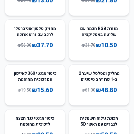
₪
13.60
₪
21.80
₪
26.10
₪
39.00
33
%
-
67
%
-
מנורת RGB חכמה עם
מחזיק טלפון אוניברסלי
שליטה באפליקציה
לרכב עם זרוע ארוכה
ומתכווננת
₪
37.70
₪
10.50
₪
56.30
₪
31.70
20
%
-
20
%
-
מחליק ומסלסל שיער 2
כיסוי מגנטי 360 לאייפון
ב-1 פרו זהב טיטניום
עם זכוכית מחוסמת
₪
15.60
₪
48.80
₪
19.50
₪
61.00
26
%
-
15
%
-
מכונת גילוח חשמלית
כיסוי מגנטי נגד הצצה
לגברים עם ראשי 5D
לזכוכית מחוסמת