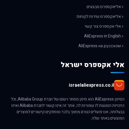
אליאקספרס מבצעים
אליאקספרס שירות לקוחות
אלי אקספרס צור קשר
AliExpress in English
AliExpress на русском
אלי אקספרס ישראל
israelaliexpress.co.il
הסימן AliExpress הוא סימן מסחר רשום של חברת Alibaba Group, וכל
הזכויות הנוגעות לו שמורות לה. אתר זה אינו קשור לחברת Alibaba ואינו
בבעלותה. אנו פועלים כגורם מתווך בלבד ומספקים קישורים למוצרים
המוצעים באתר שלה.