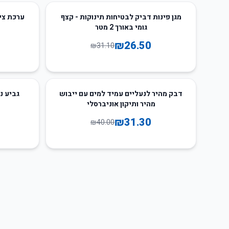
65
%
-
15
%
-
מגן פינות דביק לבטיחות תינוקות - קצף
ערכת ציו
גומי באורך 2 מטר
₪
26.50
₪
31.10
66
%
-
22
%
-
דבק מהיר לנעליים עמיד למים עם ייבוש
גביע נ
מהיר ותיקון אוניברסלי
₪
31.30
₪
40.00