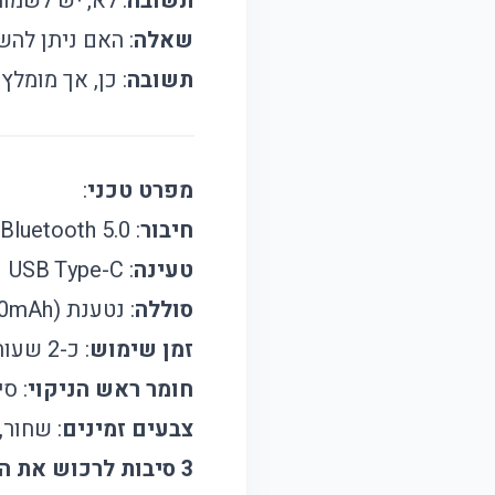
תשובה
: לא, יש לשמו
שאלה
: האם ניתן לה
תשובה
: כן, אך מומל
מפרט טכני
:
חיבור
: Bluetooth 5.0
טעינה
: USB Type-C
סוללה
: נטענת (500mAh)
זמן שימוש
: כ-2 שעות
חומר ראש הניקוי
: ס
צבעים זמינים
: שחור,
3 סיבות לרכוש את המוצר הזה