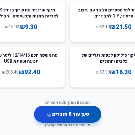
38
%
-
ר לפי מספרים על בד עם עיצוב
פרחוני, DIY למבוגרים
יחידות
₪
9.30
₪
21.50
₪
15.00
₪
62.10
55
%
-
יקוי סיליקון לכפות רגליים של
פח אשפה חכם 4/16
כלבים וחתולים
תנועה וטעינת USB
₪
92.40
₪
18.30
₪
205.40
₪
53.30
הצגנו
8
מתוך
620
מוצרים
טען עוד
8
מוצרים
או הצג את כל הקטלוג (
620
)