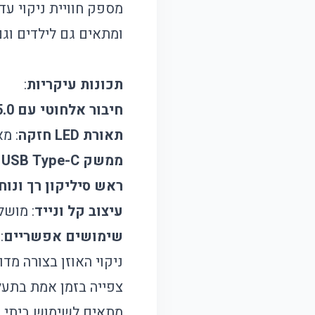
מספק חוויית ניקוי עד
ומתאים גם לילדים וגם
תכונות עיקריות
:
חיבור אלחוטי עם Bluetooth 5.0
תאורת LED חזקה
: מ
ממשק USB Type-C לטעינה מהירה
ראש סיליקון רך ונוח
עיצוב קל ונייד
: מושל
שימושים אפשריים
:
ניקוי האוזן בצורה מדו
צפייה בזמן אמת בתעלת
מתאים לשימוש ביתי ול