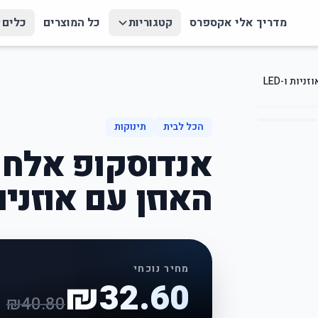
מדריך אלי אקספרס
קטגוריות
כל המוצרים
כלים
ות ו-LED
הכל לבית
תינוקות
אנדוסקופ אלחוט
האוזן עם אוזניות ו
מחיר נוכחי
₪
32.60
₪
40.80