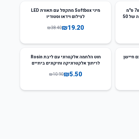
50
%
-
תיקי אורגנזה עם שרוך בגודל 7x9 ס"מ
מיני Softbox מתקפל עם תאורת LED
לאריזת מתנות ותכשיטים - חבילה של 50
לצילום וידאו וסטודיו
₪
19.20
₪
38.40
50
%
-
12/1 ליטר עם חיישן
חוט הלחמה אלקטרוני עם ליבת Rosin
לריתוך אלקטרוניקה ותיקונים ביתיים
₪
5.50
₪
10.90