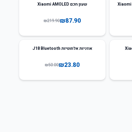
60
%
-
שעון חכם Xiaomi AMOLED
₪
87.90
₪
219.90
52
%
-
אוזניות אלחוטיות J18 Bluetooth
₪
23.80
₪
50.00