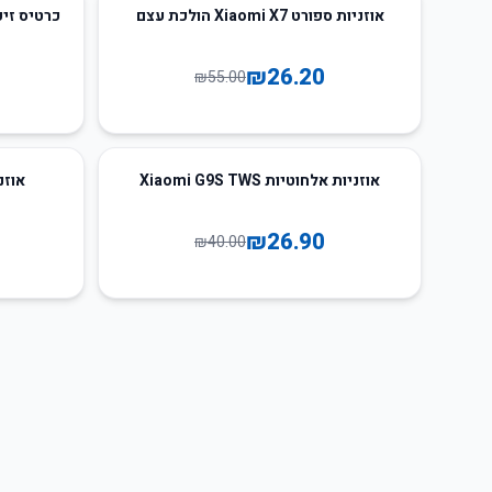
54
%
-
52
%
-
אוזניות ספורט Xiaomi X7 הולכת עצם
כרטיס זיכרון Xiaomi במהירות
₪
26.20
₪
55.00
55
%
-
33
%
-
אוזניות אלחוטיות Xiaomi G9S TWS
אוזניות Wired 
₪
26.90
₪
40.00