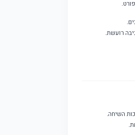
ים.
בה רועשת.
ות השיחה.
ת.