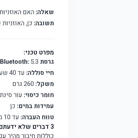
שאלה:
האם האוזניות 
תשובה:
כן, האוזניות כוללות 
מפרט טכני:
גרסת Bluetooth:
5.3
חיי סוללה:
עד 40 שעות
משקל:
260 גרם
חומר כיסוי:
עור סינתט
עמידות במים:
כן
טווח העברה:
עד 10 מטרים
3 דברים שלא ידעתם על האוזניות האלו:
כוללות חיבור מהיר עם טכנולוגיית 