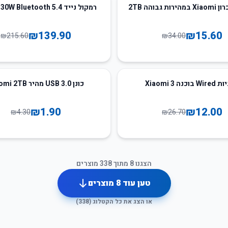
35
%
-
 גבוהה 2TB
רמקול נייד Xiaomi 30W Bluetooth 5.4
₪
139.90
₪
15.60
₪
215.60
₪
34.00
56
%
-
בוכנה 3 Xiaomi
כונן USB 3.0 מהיר Xiaomi 2TB
₪
1.90
₪
12.00
₪
4.30
₪
26.70
הצגנו
8
מתוך
338
מוצרים
טען עוד
8
מוצרים
או הצג את כל הקטלוג (
338
)