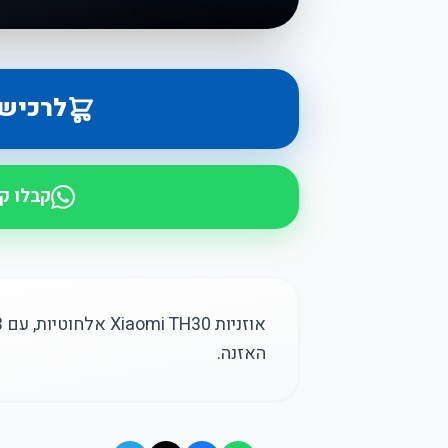
לרכיש
קבלו ק
האזנה.