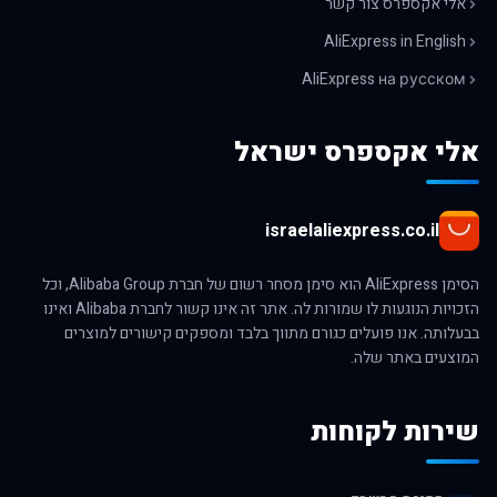
אלי אקספרס צור קשר
AliExpress in English
AliExpress на русском
אלי אקספרס ישראל
israelaliexpress.co.il
הסימן AliExpress הוא סימן מסחר רשום של חברת Alibaba Group, וכל
הזכויות הנוגעות לו שמורות לה. אתר זה אינו קשור לחברת Alibaba ואינו
בבעלותה. אנו פועלים כגורם מתווך בלבד ומספקים קישורים למוצרים
המוצעים באתר שלה.
שירות לקוחות