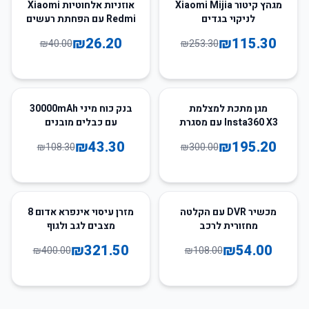
35
%
-
54
%
-
מגהץ קיטור Xiaomi Mijia
אוזניות אלחוטיות Xiaomi
לניקוי בגדים
Redmi עם הפחתת רעשים
ו-Bluetooth 5.3
₪
26.20
₪
115.30
₪
40.00
₪
253.30
60
%
-
35
%
-
מגן מתכת למצלמת
בנק כוח מיני 30000mAh
Insta360 X3 עם מסגרת
עם כבלים מובנים
אלומיניום
₪
43.30
₪
195.20
₪
108.30
₪
300.00
20
%
-
50
%
-
מכשיר DVR עם הקלטה
מזרן עיסוי אינפרא אדום 8
מחזורית לרכב
מצבים לגב ולגוף
₪
321.50
₪
54.00
₪
400.00
₪
108.00