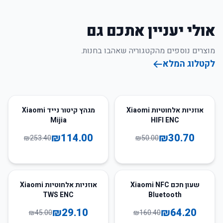
אולי יעניין אתכם גם
מוצרים נוספים מהקטגוריה שאהבו בחנות.
לקטלוג המלא
55
%
-
39
%
-
אוזניות אלחוטיות Xiaomi
מגהץ קיטור נייד Xiaomi
Mijia
HIFI ENC
₪
114.00
₪
30.70
₪
253.40
₪
50.00
35
%
-
60
%
-
שעון חכם Xiaomi NFC
אוזניות אלחוטיות Xiaomi
TWS ENC
Bluetooth
₪
29.10
₪
64.20
₪
45.00
₪
160.40