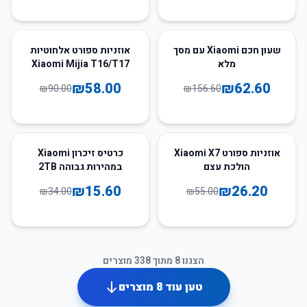
36
%
-
60
%
-
שעון חכם Xiaomi עם מסך
אוזניות ספורט אלחוטיות
מלא
Xiaomi Mijia T16/T17
₪
58.00
₪
62.60
₪
90.00
₪
156.60
54
%
-
52
%
-
אוזניות ספורט Xiaomi X7
כרטיס זיכרון Xiaomi
הולכת עצם
במהירות גבוהה 2TB
₪
15.60
₪
26.20
₪
34.00
₪
55.00
הצגנו
8
מתוך
338
מוצרים
טען עוד
8
מוצרים