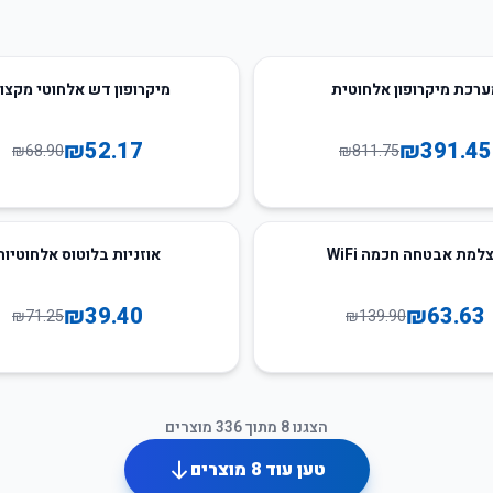
24
%
-
ערכת מיקרופון אלחוטית
מיקרופון דש אלחוטי מקצו
₪
52.17
₪
391.45
₪
68.90
₪
811.75
45
%
-
למת אבטחה חכמה WiFi
אוזניות בלוטוס אלחוטיות
₪
39.40
₪
63.63
₪
71.25
₪
139.90
הצגנו
8
מתוך
336
מוצרים
טען עוד
8
מוצרים