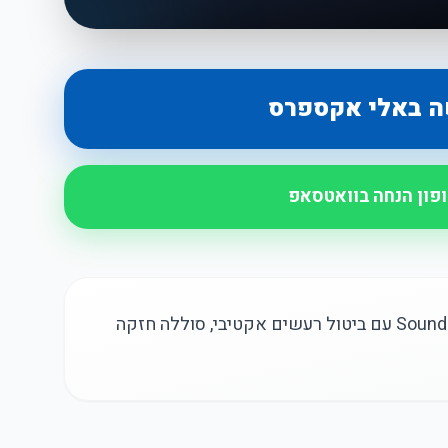
ה באלי אקספרס
ופון הנחה בוואטסאפ
אוזניות אלחוטיות Soundcore Liberty 4 NC עם ביטול רעשים אקטיבי, סוללה חזקה