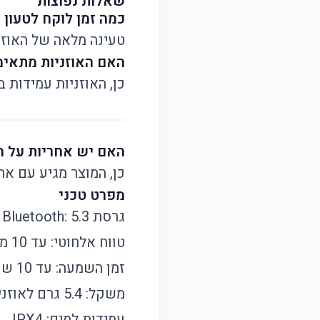
שאלות נפוצות
כמה זמן לוקח לטעון 
טעינה מלאה של האוזניות לוקחת כשעתיים.
האם האוזניות מתאימ
כן, האוזניות עמידות בפני זיעה ומים ברמת 
האם יש אחריות על ה
כן, המוצר מגיע עם אח
מפרט טכני
גרסת Bluetooth: 5.3
טווח אלחוטי: עד 10 מטרים
זמן השמעה: עד 10 שעות (עד 50 שעות עם הקייס)
משקל: 5.4 גרם לאוזניה
עמידות למים: IPX4