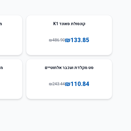
52
%
-
73
%
-
קונסולת סאונד K1
מ
₪
133.85
₪
486.90
55
%
-
54
%
-
סט מקלדת ועכבר אלחוטיים
מצ
₪
110.84
₪
243.44