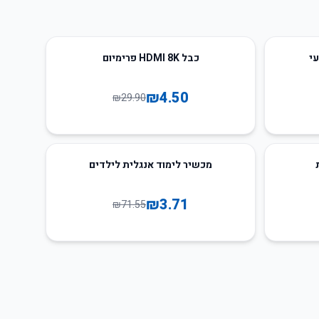
85
%
-
עי
כבל HDMI 8K פרימיום
₪
4.50
₪
29.90
95
%
-
מכשיר לימוד אנגלית לילדים
₪
3.71
₪
71.55