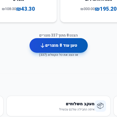
₪
43.30
₪
195.20
₪
108.30
₪
300.00
הצגנו
8
מתוך
337
מוצרים
טען עוד
8
מוצרים
או הצג את כל הקטלוג (
337
)
מעקב משלוחים
📦
איפה החבילה שלכם עכשיו?