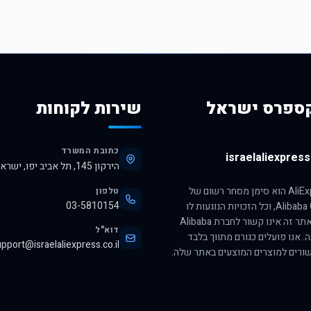
ספרס ישראל
שירות לקוחות
כתובת המשרד
israelaliexpress.
הירקון 145, תל אביב יפו, ישראל, 6345313
הסימן AliExpress הוא סימן מסחר רשום של
טלפון
03-5810154
חברת Alibaba Group, וכל הזכויות הנוגעות לו
שמורות לה. אתר זה אינו קשור לחברת Alibaba
דוא"ל
ה. אנו פועלים כגורם מתווך בלבד
pport@israelaliexpress.co.il
ורים למוצרים המוצעים באתר שלה.