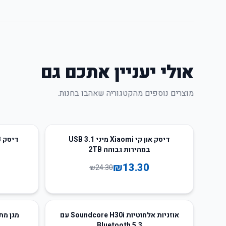
אולי יעניין אתכם גם
מוצרים נוספים מהקטגוריה שאהבו בחנות.
34
%
-
45
%
-
דיסק און קי Xiaomi מיני USB 3.1
דיסק USB מהיר ועמיד Xiaomi 2TB
במהירות גבוהה 2TB
₪
13.30
₪
24.30
35
%
-
38
%
-
אוזניות אלחוטיות Soundcore H30i עם
Bluetooth 5.3