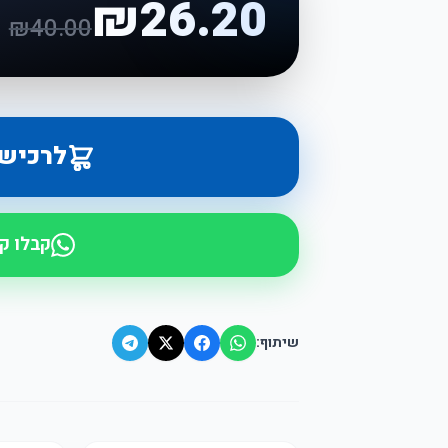
₪
26.20
₪
40.00
לרכיש
קבלו ק
שיתוף: