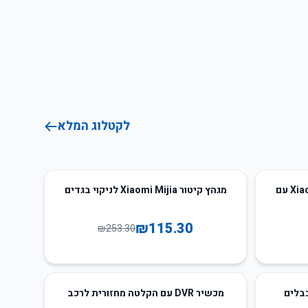
לקטלוג המלא
54
%
-
אוזניות אלחוטיות Xiaomi Air Pro 6 עם
מגהץ קיטור Xiaomi Mijia לניקוי בגדים
₪
115.30
₪
253.30
50
%
-
30000mA עם כבלים
מכשיר DVR עם הקלטה מחזורית לרכב