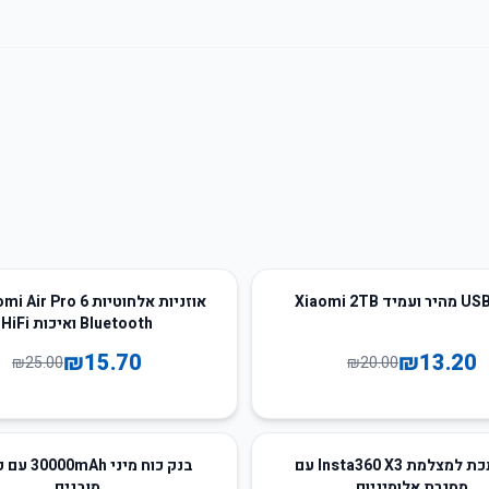
37
%
-
Bluetooth ואיכות HiFi
₪
15.70
₪
13.20
₪
25.00
₪
20.00
60
%
-
מגן מתכת למצלמת Insta360 X3 עם
בנק כוח מיני h
מסגרת אלומיניום
מובנים